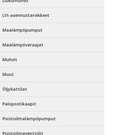
Liukumuhvit
LVI-asennustarvikkeet
Maalämpöpumput
Maalämpövaraajat
Muhvit
Muut
Öljykattilat
Palopostikaapit
Poistoilmalämpöpumput
Poistoilmaventtiilit