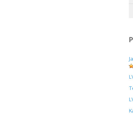
J
L
T
L
K