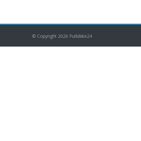
© Copyright 2026
Putkiliike24