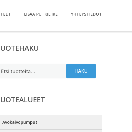
TEET
LISÄÄ PUTKILIIKE
YHTEYSTIEDOT
TUOTEHAKU
tsi:
HAKU
TUOTEALUEET
Avokaivopumput