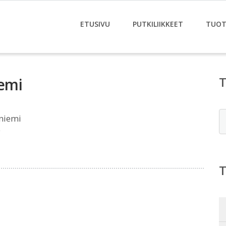
ETUSIVU
PUTKILIIKKEET
TUOT
emi
E
niemi
e