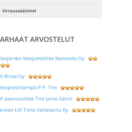
Virtaussäätimet
PARHAAT ARVOSTELUT
alasjärven Vesijohtoliike Kannosto Oy
VI Rinne Oy
ehopoltinlämpö P.P. Tmi
VI-asennusliike Tmi Jarno Salmi
arvian LVI Timo Vähäkainu Ky