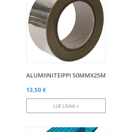
ALUMIINITEIPPI 50MMX25M
13,50
€
LUE LISÄÄ »