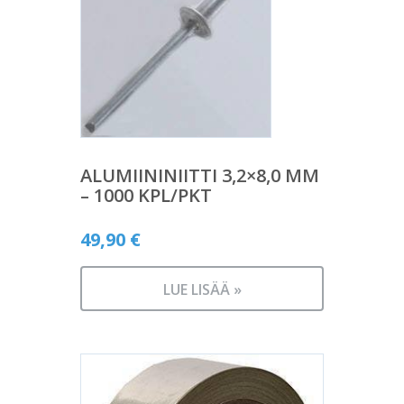
ALUMIININIITTI 3,2×8,0 MM
– 1000 KPL/PKT
49,90
€
LUE LISÄÄ »