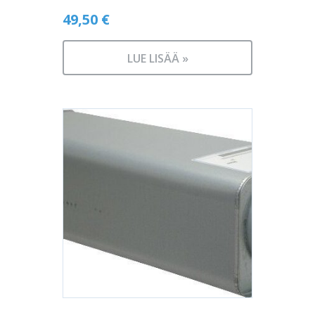
49,50
€
LUE LISÄÄ »