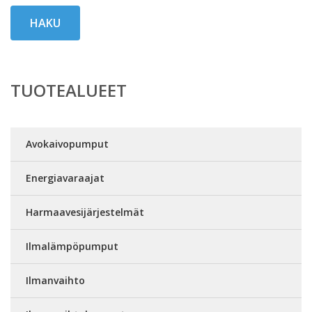
HAKU
TUOTEALUEET
Avokaivopumput
Energiavaraajat
Harmaavesijärjestelmät
Ilmalämpöpumput
Ilmanvaihto