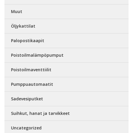
Muut
Öljykattilat
Palopostikaapit
Poistoilmalämpöpumput
Poistoilmaventtiilit
Pumppuautomaatit
Sadevesiputket
Suihkut, hanat ja tarvikkeet
Uncategorized