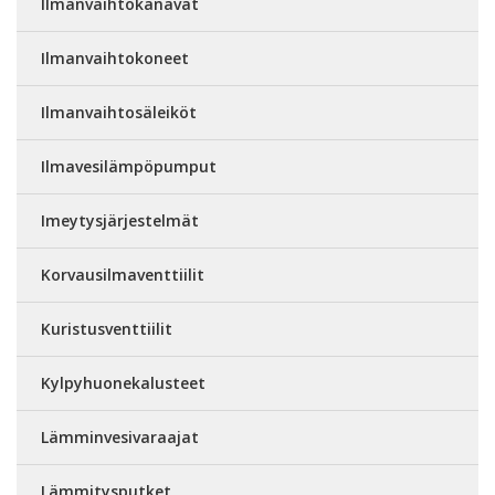
Ilmanvaihtokanavat
Ilmanvaihtokoneet
Ilmanvaihtosäleiköt
Ilmavesilämpöpumput
Imeytysjärjestelmät
Korvausilmaventtiilit
Kuristusventtiilit
Kylpyhuonekalusteet
Lämminvesivaraajat
Lämmitysputket