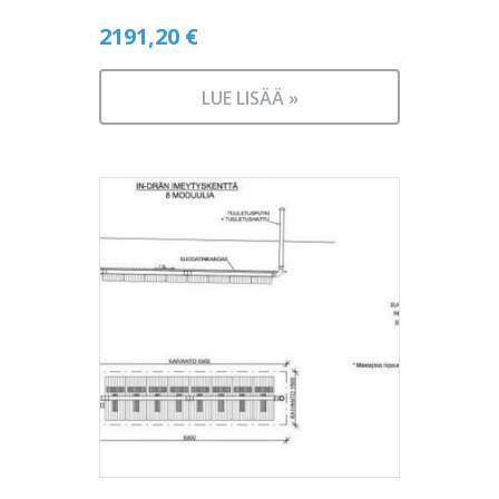
2191,20
€
LUE LISÄÄ »