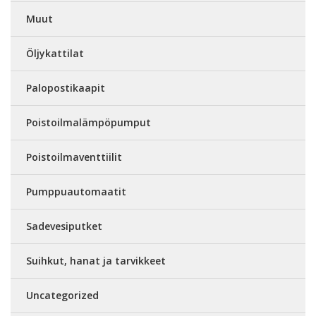
Muut
Öljykattilat
Palopostikaapit
Poistoilmalämpöpumput
Poistoilmaventtiilit
Pumppuautomaatit
Sadevesiputket
Suihkut, hanat ja tarvikkeet
Uncategorized