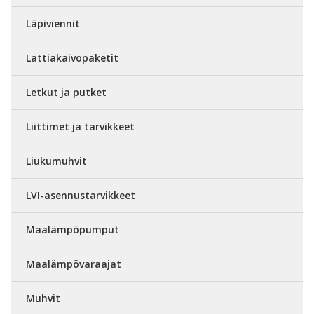
Läpiviennit
Lattiakaivopaketit
Letkut ja putket
Liittimet ja tarvikkeet
Liukumuhvit
LVI-asennustarvikkeet
Maalämpöpumput
Maalämpövaraajat
Muhvit