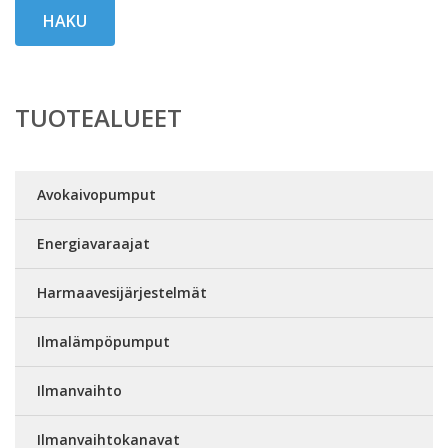
HAKU
TUOTEALUEET
Avokaivopumput
Energiavaraajat
Harmaavesijärjestelmät
Ilmalämpöpumput
Ilmanvaihto
Ilmanvaihtokanavat