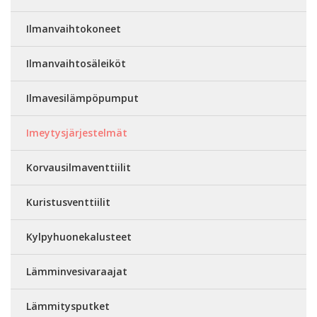
Ilmanvaihtokoneet
Ilmanvaihtosäleiköt
Ilmavesilämpöpumput
Imeytysjärjestelmät
Korvausilmaventtiilit
Kuristusventtiilit
Kylpyhuonekalusteet
Lämminvesivaraajat
Lämmitysputket