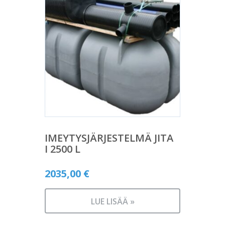
IMEYTYSJÄRJESTELMÄ JITA
I 2500 L
2035,00
€
LUE LISÄÄ »