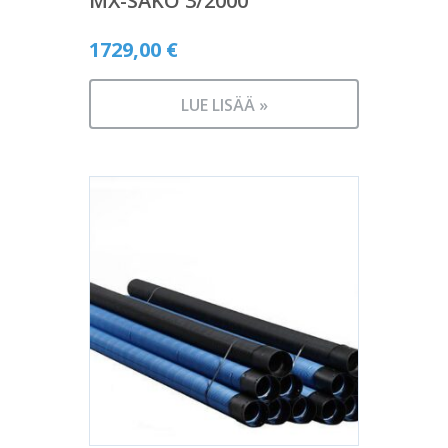
MX-SAKO 3/2000
1729,00
€
LUE LISÄÄ »