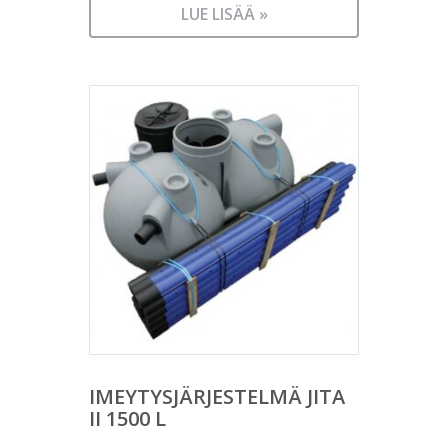
LUE LISÄÄ »
IMEYTYSJÄRJESTELMÄ JITA
II 1500 L