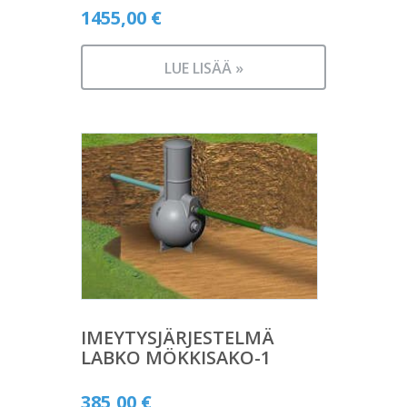
1455,00
€
LUE LISÄÄ »
IMEYTYSJÄRJESTELMÄ
LABKO MÖKKISAKO-1
385,00
€