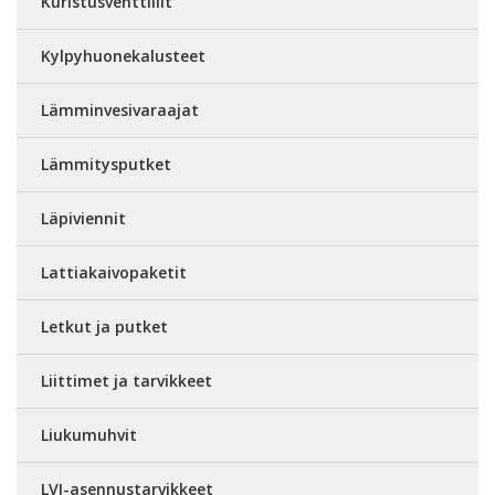
Kuristusventtiilit
Kylpyhuonekalusteet
Lämminvesivaraajat
Lämmitysputket
Läpiviennit
Lattiakaivopaketit
Letkut ja putket
Liittimet ja tarvikkeet
Liukumuhvit
LVI-asennustarvikkeet