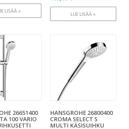
UE LISÄÄ »
LUE LISÄÄ »
HE 26651400
HANSGROHE 26800400
A 100 VARIO
CROMA SELECT S
UIHKUSETTI
MULTI KÄSISUIHKU