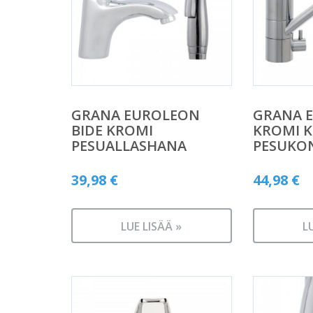
GRANA EUROLEON
GRANA 
BIDE KROMI
KROMI K
PESUALLASHANA
PESUKON
39,98
€
44,98
€
LUE LISÄÄ »
L