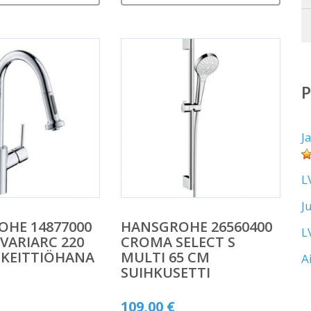
J
L
J
HE 14877000
HANSGROHE 26560400
L
 VARIARC 220
CROMA SELECT S
 KEITTIÖHANA
MULTI 65 CM
A
SUIHKUSETTI
109,00
€