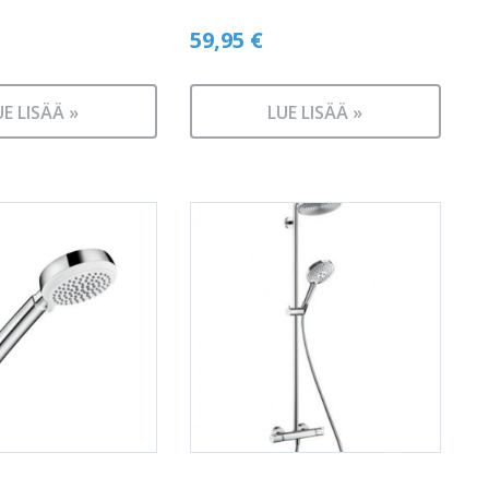
59,95
€
UE LISÄÄ »
LUE LISÄÄ »