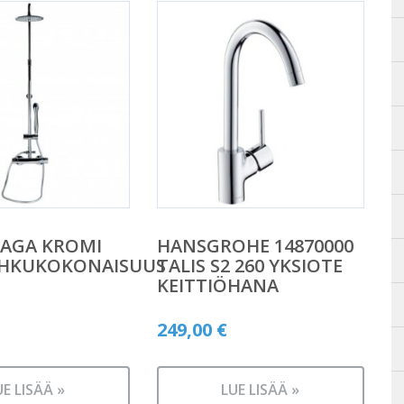
SAGA KROMI
HANSGROHE 14870000
IHKUKOKONAISUUS
TALIS S2 260 YKSIOTE
KEITTIÖHANA
249,00
€
UE LISÄÄ »
LUE LISÄÄ »