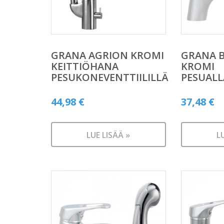
GRANA AGRION KROMI
GRANA B
KEITTIÖHANA
KROMI
PESUKONEVENTTIILILLÄ
PESUAL
44,98
€
37,48
€
LUE LISÄÄ »
L