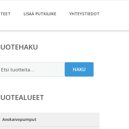
TEET
LISÄÄ PUTKILIIKE
YHTEYSTIEDOT
TUOTEHAKU
tsi:
HAKU
TUOTEALUEET
Avokaivopumput