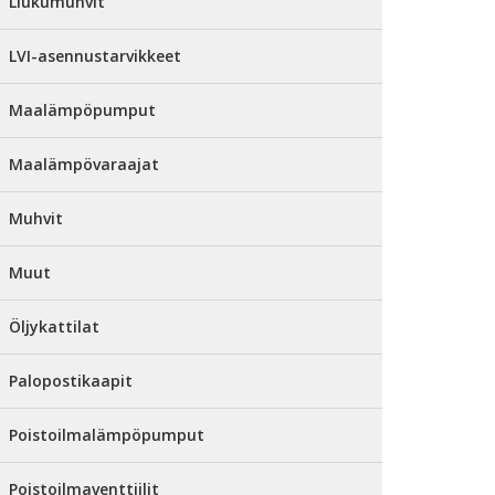
Liukumuhvit
LVI-asennustarvikkeet
Maalämpöpumput
Maalämpövaraajat
Muhvit
Muut
Öljykattilat
Palopostikaapit
Poistoilmalämpöpumput
Poistoilmaventtiilit