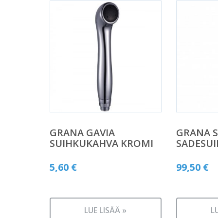
GRANA GAVIA
GRANA 
SUIHKUKAHVA KROMI
SADESU
5,60
€
99,50
€
LUE LISÄÄ »
L