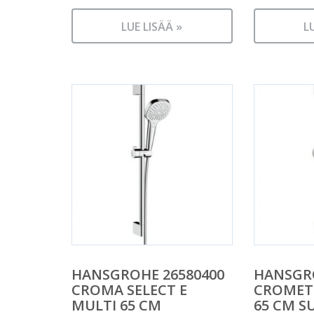
LUE LISÄÄ »
L
HANSGROHE 26580400
HANSGRO
CROMA SELECT E
CROMETT
MULTI 65 CM
65 CM S