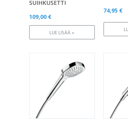
SUIHKUSETTI
74,95
€
109,00
€
L
LUE LISÄÄ »