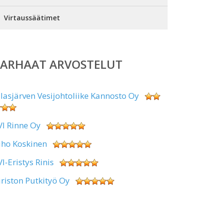
Virtaussäätimet
PARHAAT ARVOSTELUT
alasjärven Vesijohtoliike Kannosto Oy
VI Rinne Oy
uho Koskinen
VI-Eristys Rinis
iriston Putkityö Oy