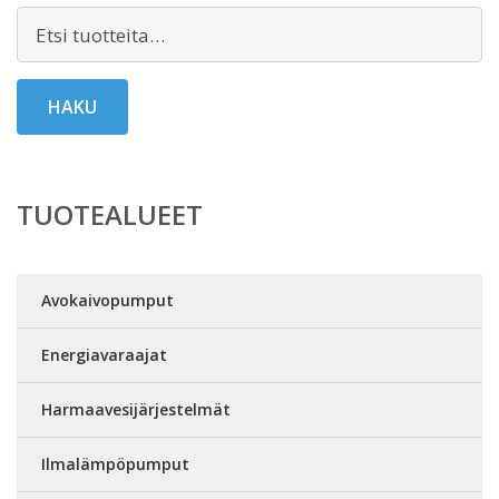
Etsi:
HAKU
TUOTEALUEET
Avokaivopumput
Energiavaraajat
Harmaavesijärjestelmät
Ilmalämpöpumput