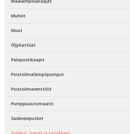
Maalämpövaraajat
Muhvit
Muut
Öljykattilat
Palopostikaapit
Poistoilmalämpöpumput
Poistoilmaventtiilit
Pumppuautomaatit
Sadevesiputket
Suihkut, hanat ja tarvikkeet