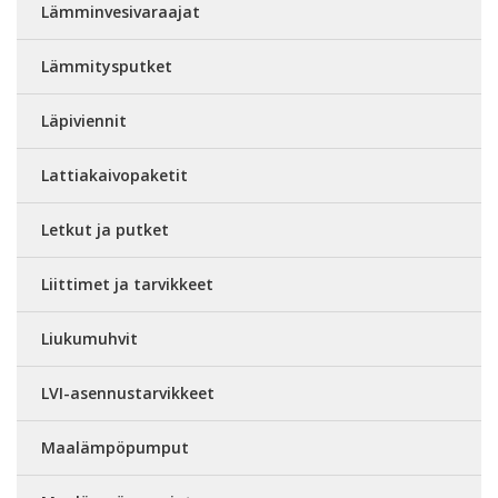
Lämminvesivaraajat
Lämmitysputket
Läpiviennit
Lattiakaivopaketit
Letkut ja putket
Liittimet ja tarvikkeet
Liukumuhvit
LVI-asennustarvikkeet
Maalämpöpumput