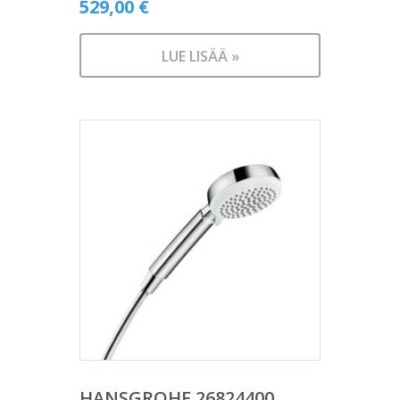
529,00
€
LUE LISÄÄ »
HANSGROHE 26824400