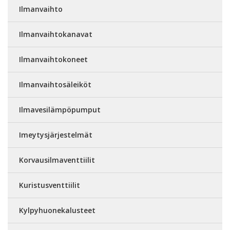
Ilmanvaihto
Ilmanvaihtokanavat
Ilmanvaihtokoneet
Ilmanvaihtosäleiköt
Ilmavesilämpöpumput
Imeytysjärjestelmät
Korvausilmaventtiilit
Kuristusventtiilit
Kylpyhuonekalusteet