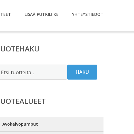
TEET
LISÄÄ PUTKILIIKE
YHTEYSTIEDOT
TUOTEHAKU
tsi:
HAKU
TUOTEALUEET
Avokaivopumput