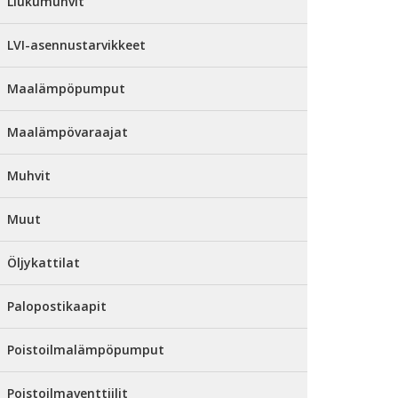
Liukumuhvit
LVI-asennustarvikkeet
Maalämpöpumput
Maalämpövaraajat
Muhvit
Muut
Öljykattilat
Palopostikaapit
Poistoilmalämpöpumput
Poistoilmaventtiilit