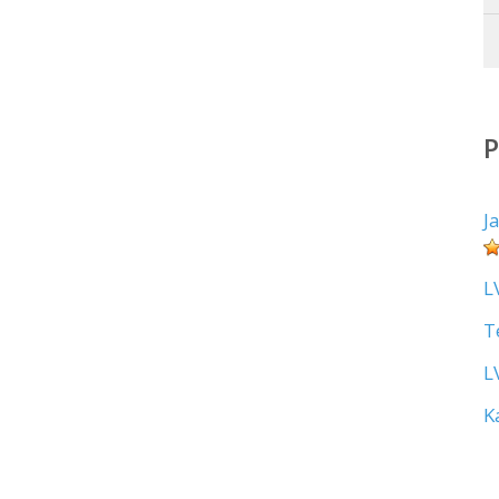
J
L
T
L
K