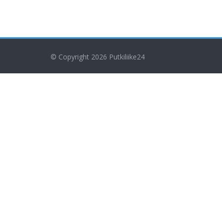
© Copyright 2026
Putkiliike24