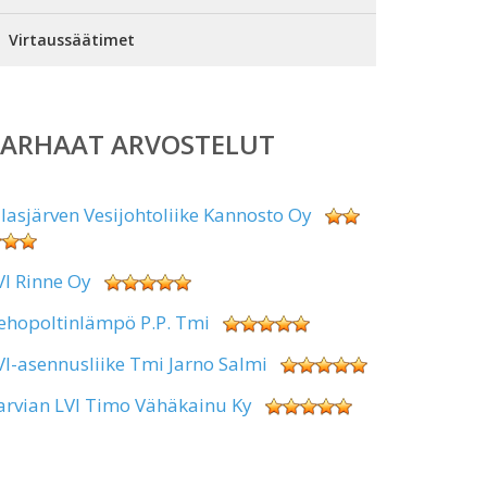
Virtaussäätimet
PARHAAT ARVOSTELUT
alasjärven Vesijohtoliike Kannosto Oy
VI Rinne Oy
ehopoltinlämpö P.P. Tmi
VI-asennusliike Tmi Jarno Salmi
arvian LVI Timo Vähäkainu Ky