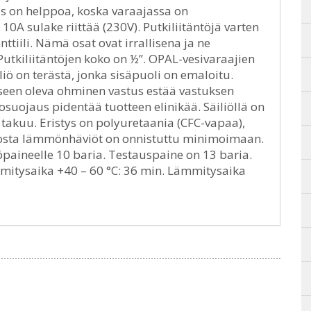
s on helppoa, koska varaajassa on
 10A sulake riittää (230V). Putkiliitäntöjä varten
tiili. Nämä osat ovat irrallisena ja ne
utkiliitäntöjen koko on ½’’. OPAL-vesivaraajien
liö on terästä, jonka sisäpuoli on emaloitu.
seen oleva ohminen vastus estää vastuksen
osuojaus pidentää tuotteen elinikää. Säiliöllä on
 takuu. Eristys on polyuretaania (CFC-vapaa),
siosta lämmönhäviöt on onnistuttu minimoimaan.
öpaineelle 10 baria. Testauspaine on 13 baria.
mitysaika +40 – 60 °C: 36 min. Lämmitysaika