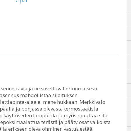
Opal
asennettavia ja ne soveltuvat erinomaisesti
äasennus mahdollistaa sijoituksen
in lattiapinta-alaa ei mene hukkaan. Merkkivalo
 päällä ja pohjassa olevasta termostaatista
n käyttöveden lämpö tila ja myös muuttaa sitä
 epoksimaalattua terästä ja pääty osat valkoista
ja erikseen oleva ohminen vastus estää