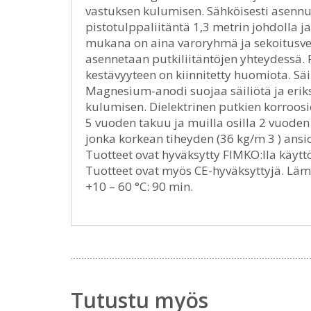
vastuksen kulumisen. Sähköisesti asennu
pistotulppaliitäntä 1,3 metrin johdolla ja
mukana on aina varoryhmä ja sekoitusvent
asennetaan putkiliitäntöjen yhteydessä. P
kestävyyteen on kiinnitetty huomiota. Säi
Magnesium-anodi suojaa säiliötä ja erik
kulumisen. Dielektrinen putkien korroosi
5 vuoden takuu ja muilla osilla 2 vuoden
jonka korkean tiheyden (36 kg/m 3 ) an
Tuotteet ovat hyväksytty FIMKO:lla käytt
Tuotteet ovat myös CE-hyväksyttyjä. Läm
+10 – 60 °C: 90 min.
Tutustu myös