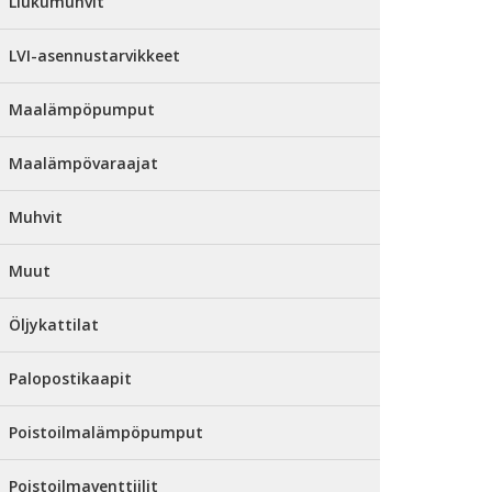
Liukumuhvit
LVI-asennustarvikkeet
Maalämpöpumput
Maalämpövaraajat
Muhvit
Muut
Öljykattilat
Palopostikaapit
Poistoilmalämpöpumput
Poistoilmaventtiilit