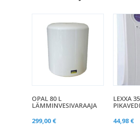
OPAL 80 L
LEXXA 3
LÄMMINVESIVARAAJA
PIKAVE
299,00
€
44,98
€