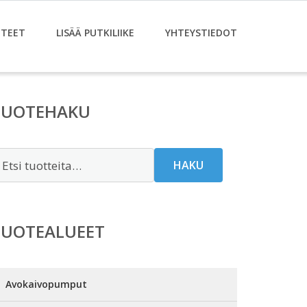
TEET
LISÄÄ PUTKILIIKE
YHTEYSTIEDOT
TUOTEHAKU
tsi:
HAKU
TUOTEALUEET
Avokaivopumput