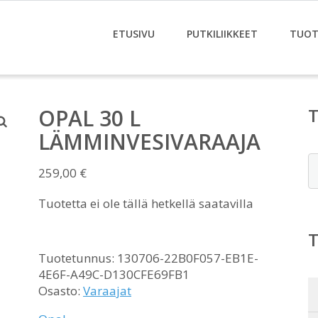
ETUSIVU
PUTKILIIKKEET
TUOT
OPAL 30 L
LÄMMINVESIVARAAJA
E
259,00
€
Tuotetta ei ole tällä hetkellä saatavilla
Tuotetunnus:
130706-22B0F057-EB1E-
4E6F-A49C-D130CFE69FB1
Osasto:
Varaajat