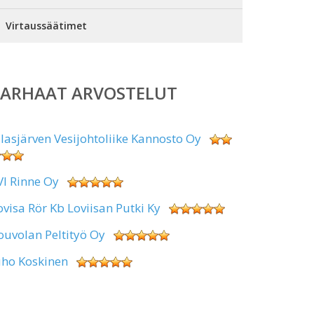
Virtaussäätimet
PARHAAT ARVOSTELUT
alasjärven Vesijohtoliike Kannosto Oy
VI Rinne Oy
ovisa Rör Kb Loviisan Putki Ky
ouvolan Peltityö Oy
uho Koskinen