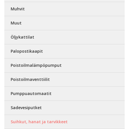
Muhvit
Muut
Öljykattilat
Palopostikaapit
Poistoilmalämpöpumput
Poistoilmaventtiilit
Pumppuautomaatit
Sadevesiputket
Suihkut, hanat ja tarvikkeet