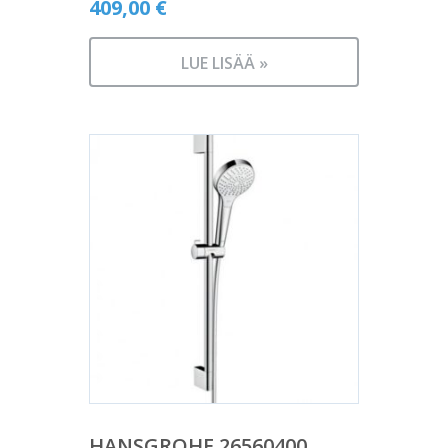
409,00
€
LUE LISÄÄ »
HANSGROHE 26560400