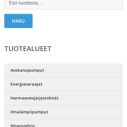
HAKU
TUOTEALUEET
Avokaivopumput
Energiavaraajat
Harmaavesijärjestelmät
Ilmalämpöpumput
Ilmanvaihto