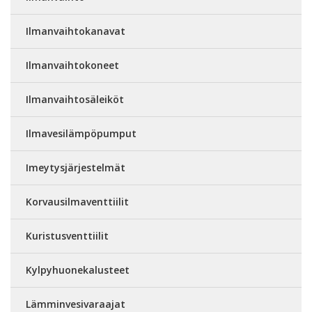
Ilmanvaihtokanavat
Ilmanvaihtokoneet
Ilmanvaihtosäleiköt
Ilmavesilämpöpumput
Imeytysjärjestelmät
Korvausilmaventtiilit
Kuristusventtiilit
Kylpyhuonekalusteet
Lämminvesivaraajat