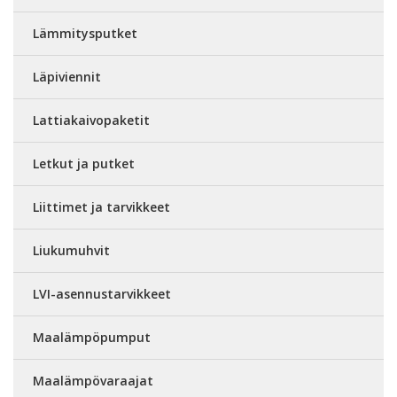
Lämmitysputket
Läpiviennit
Lattiakaivopaketit
Letkut ja putket
Liittimet ja tarvikkeet
Liukumuhvit
LVI-asennustarvikkeet
Maalämpöpumput
Maalämpövaraajat