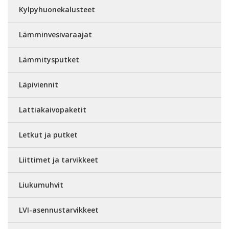
Kylpyhuonekalusteet
Lämminvesivaraajat
Lämmitysputket
Läpiviennit
Lattiakaivopaketit
Letkut ja putket
Liittimet ja tarvikkeet
Liukumuhvit
LVI-asennustarvikkeet