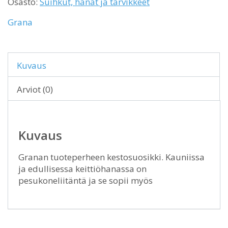
Osasto:
Suihkut, hanat ja tarvikkeet
Grana
Kuvaus
Arviot (0)
Kuvaus
Granan tuoteperheen kestosuosikki. Kauniissa
ja edullisessa keittiöhanassa on
pesukoneliitäntä ja se sopii myös