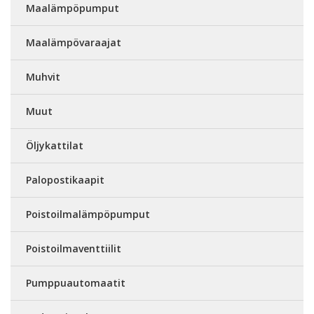
Maalämpöpumput
Maalämpövaraajat
Muhvit
Muut
Öljykattilat
Palopostikaapit
Poistoilmalämpöpumput
Poistoilmaventtiilit
Pumppuautomaatit