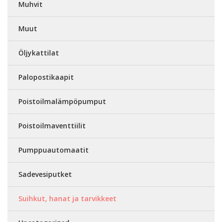
Muhvit
Muut
Öljykattilat
Palopostikaapit
Poistoilmalämpöpumput
Poistoilmaventtiilit
Pumppuautomaatit
Sadevesiputket
Suihkut, hanat ja tarvikkeet