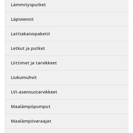
Lämmitysputket
Läpiviennit
Lattiakaivopaketit
Letkut ja putket
Liittimet ja tarvikkeet
Liukumuhvit
LVI-asennustarvikkeet
Maalämpöpumput
Maalämpövaraajat