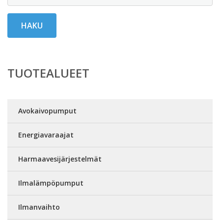
HAKU
TUOTEALUEET
Avokaivopumput
Energiavaraajat
Harmaavesijärjestelmät
Ilmalämpöpumput
Ilmanvaihto