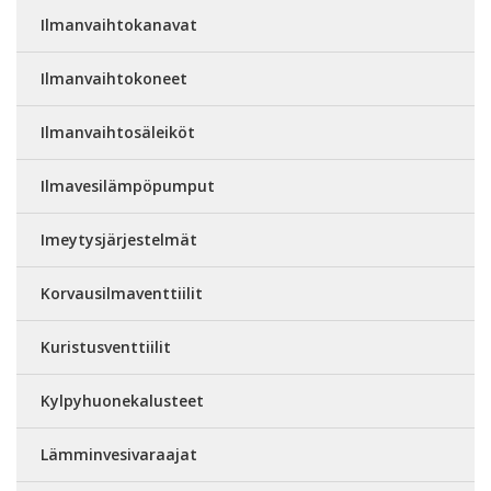
Ilmanvaihtokanavat
Ilmanvaihtokoneet
Ilmanvaihtosäleiköt
Ilmavesilämpöpumput
Imeytysjärjestelmät
Korvausilmaventtiilit
Kuristusventtiilit
Kylpyhuonekalusteet
Lämminvesivaraajat