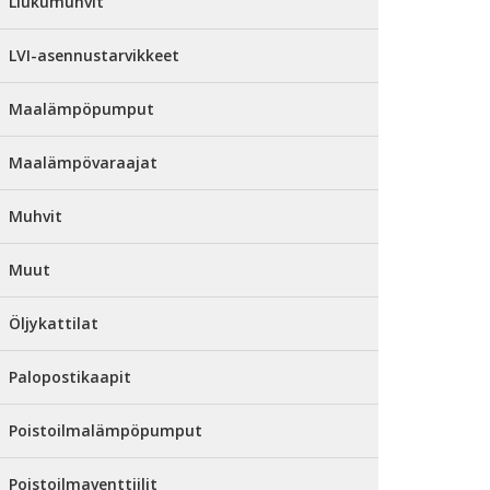
Liukumuhvit
LVI-asennustarvikkeet
Maalämpöpumput
Maalämpövaraajat
Muhvit
Muut
Öljykattilat
Palopostikaapit
Poistoilmalämpöpumput
Poistoilmaventtiilit