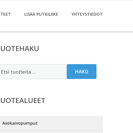
TEET
LISÄÄ PUTKILIIKE
YHTEYSTIEDOT
TUOTEHAKU
tsi:
HAKU
TUOTEALUEET
Avokaivopumput