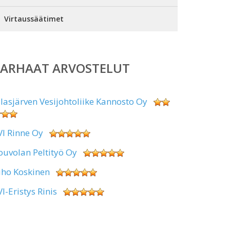
Virtaussäätimet
PARHAAT ARVOSTELUT
alasjärven Vesijohtoliike Kannosto Oy
VI Rinne Oy
ouvolan Peltityö Oy
uho Koskinen
VI-Eristys Rinis