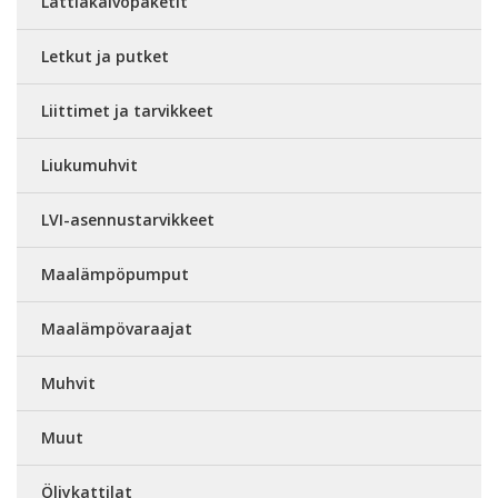
Lattiakaivopaketit
Letkut ja putket
Liittimet ja tarvikkeet
Liukumuhvit
LVI-asennustarvikkeet
Maalämpöpumput
Maalämpövaraajat
Muhvit
Muut
Öljykattilat