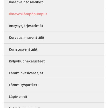
Ilmanvaihtosäleiköt
Ilmavesilämpöpumput
Imeytysjärjestelmät
Korvausilmaventtiilit
Kuristusventtiilit
Kylpyhuonekalusteet
Lämminvesivaraajat
Lämmitysputket
Läpiviennit