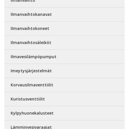
Ilmanvaihto
Ilmanvaihtokanavat
Ilmanvaihtokoneet
Ilmanvaihtosäleiköt
Ilmavesilämpöpumput
Imeytysjärjestelmät
Korvausilmaventtiilit
Kuristusventtiilit
Kylpyhuonekalusteet
Lämminvesivaraajat