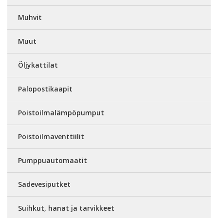
Muhvit
Muut
Öljykattilat
Palopostikaapit
Poistoilmalämpöpumput
Poistoilmaventtiilit
Pumppuautomaatit
Sadevesiputket
Suihkut, hanat ja tarvikkeet