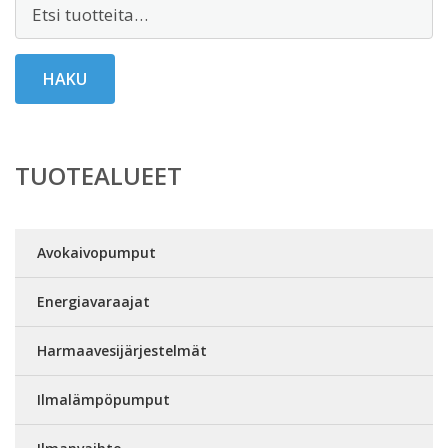
Etsi:
HAKU
TUOTEALUEET
Avokaivopumput
Energiavaraajat
Harmaavesijärjestelmät
Ilmalämpöpumput