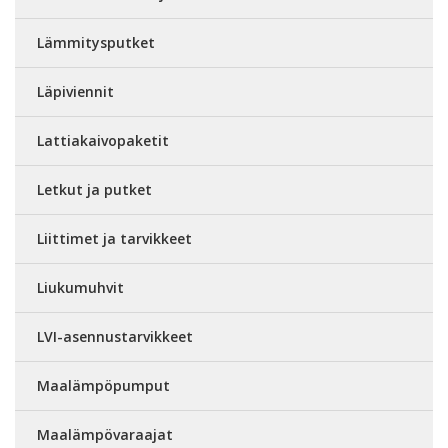
Lämmitysputket
Läpiviennit
Lattiakaivopaketit
Letkut ja putket
Liittimet ja tarvikkeet
Liukumuhvit
LVI-asennustarvikkeet
Maalämpöpumput
Maalämpövaraajat