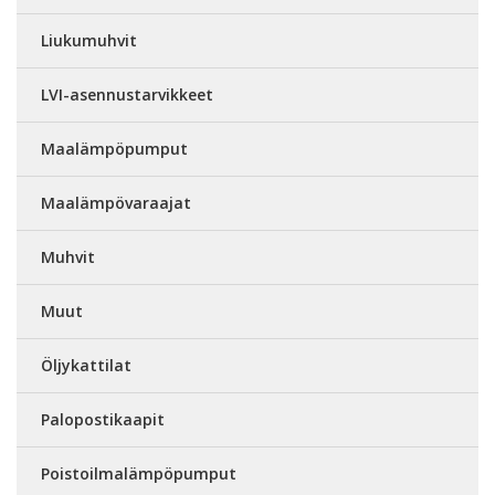
Liukumuhvit
LVI-asennustarvikkeet
Maalämpöpumput
Maalämpövaraajat
Muhvit
Muut
Öljykattilat
Palopostikaapit
Poistoilmalämpöpumput