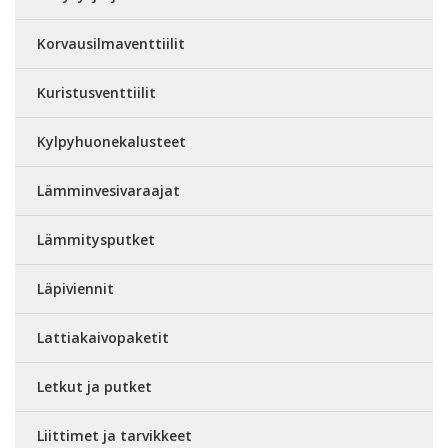
Korvausilmaventtiilit
Kuristusventtiilit
Kylpyhuonekalusteet
Lämminvesivaraajat
Lämmitysputket
Läpiviennit
Lattiakaivopaketit
Letkut ja putket
Liittimet ja tarvikkeet