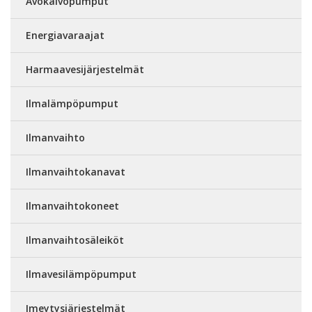
Avokaivopumput
Energiavaraajat
Harmaavesijärjestelmät
Ilmalämpöpumput
Ilmanvaihto
Ilmanvaihtokanavat
Ilmanvaihtokoneet
Ilmanvaihtosäleiköt
Ilmavesilämpöpumput
Imeytysjärjestelmät