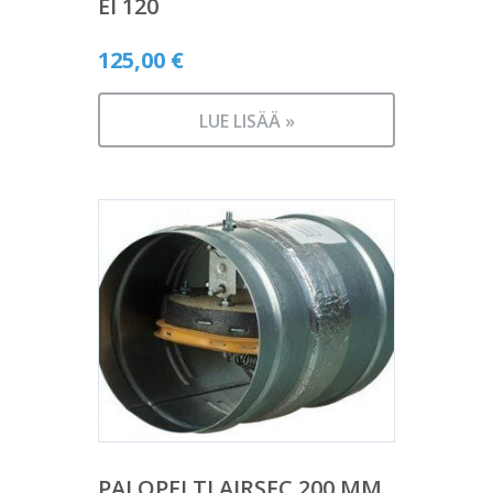
EI 120
125,00
€
LUE LISÄÄ »
PALOPELTI AIRSEC 200 MM