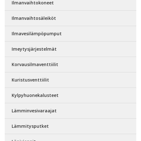
Ilmanvaihtokoneet
Ilmanvaihtosäleiköt
Ilmavesilämpöpumput
Imeytysjärjestelmät
Korvausilmaventtiilit
Kuristusventtiilit
Kylpyhuonekalusteet
Lämminvesivaraajat
Lämmitysputket