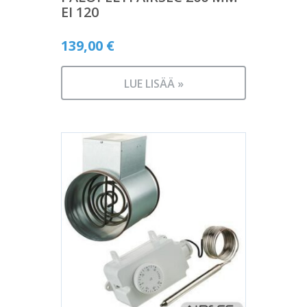
EI 120
139,00
€
LUE LISÄÄ »