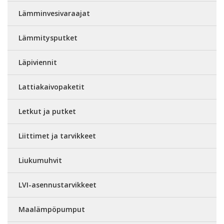
Lämminvesivaraajat
Lämmitysputket
Läpiviennit
Lattiakaivopaketit
Letkut ja putket
Liittimet ja tarvikkeet
Liukumuhvit
LVI-asennustarvikkeet
Maalämpöpumput