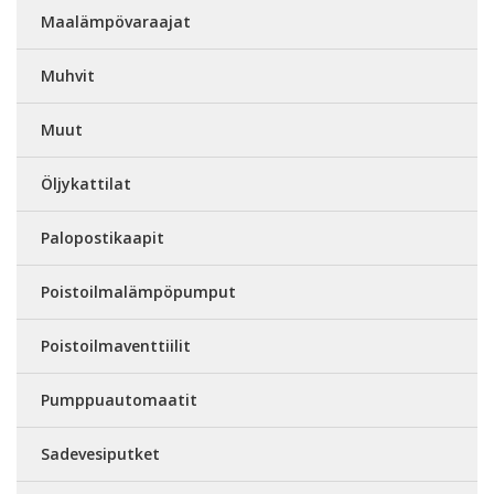
Maalämpövaraajat
Muhvit
Muut
Öljykattilat
Palopostikaapit
Poistoilmalämpöpumput
Poistoilmaventtiilit
Pumppuautomaatit
Sadevesiputket