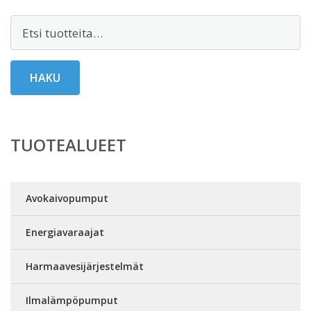
Etsi:
HAKU
TUOTEALUEET
Avokaivopumput
Energiavaraajat
Harmaavesijärjestelmät
Ilmalämpöpumput