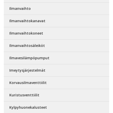
Ilmanvaihto
Ilmanvaihtokanavat
Ilmanvaihtokoneet
Ilmanvaihtosäleiköt
Ilmavesilämpöpumput
Imeytysjärjestelmät
Korvausilmaventtiilit
Kuristusventtiilit
Kylpyhuonekalusteet