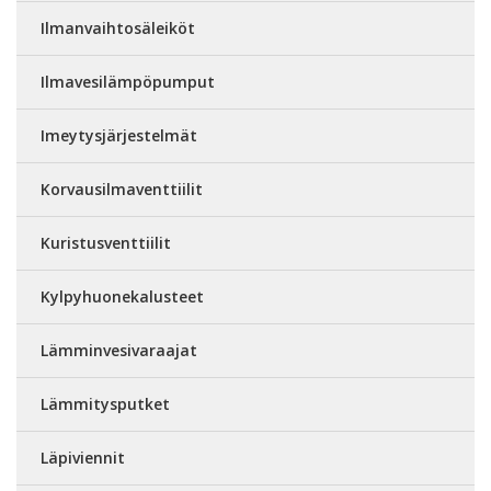
Ilmanvaihtosäleiköt
Ilmavesilämpöpumput
Imeytysjärjestelmät
Korvausilmaventtiilit
Kuristusventtiilit
Kylpyhuonekalusteet
Lämminvesivaraajat
Lämmitysputket
Läpiviennit