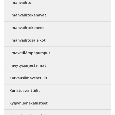
Ilmanvaihto
Ilmanvaihtokanavat
Ilmanvaihtokoneet
Ilmanvaihtosäleiköt
Ilmavesilämpöpumput
Imeytysjärjestelmät
Korvausilmaventtiilit
Kuristusventtiilit
Kylpyhuonekalusteet