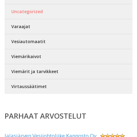
Uncategorized
Varaajat
Vesiautomaatit
Viemärikaivot
Viemärit ja tarvikkeet
Virtaussäätimet
PARHAAT ARVOSTELUT
Jalasjärven Vesijohtoliike Kannosto Oy