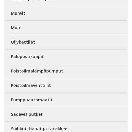
Muhvit
Muut
Öljykattilat
Palopostikaapit
Poistoilmalämpöpumput
Poistoilmaventtiilit
Pumppuautomaatit
Sadevesiputket
Suihkut, hanat ja tarvikkeet