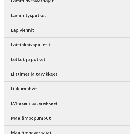
Lämminvesivaraajat
Lämmitysputket
Läpiviennit
Lattiakaivopaketit
Letkut ja putket
Liittimet ja tarvikkeet
Liukumuhvit
LVI-asennustarvikkeet
Maalämpöpumput
Maalämpövaraajat