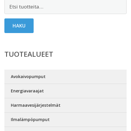
Etsi:
HAKU
TUOTEALUEET
Avokaivopumput
Energiavaraajat
Harmaavesijärjestelmät
Ilmalämpöpumput