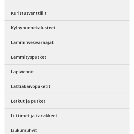
Kuristusventtiilit
Kylpyhuonekalusteet
Lämminvesivaraajat
Lämmitysputket
Läpiviennit
Lattiakaivopaketit
Letkut ja putket
Liittimet ja tarvikkeet
Liukumuhvit