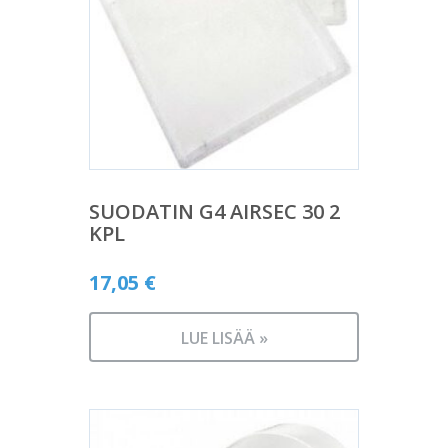
SUODATIN G4 AIRSEC 30 2
KPL
17,05
€
LUE LISÄÄ »