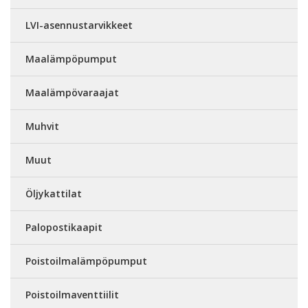
LVI-asennustarvikkeet
Maalämpöpumput
Maalämpövaraajat
Muhvit
Muut
Öljykattilat
Palopostikaapit
Poistoilmalämpöpumput
Poistoilmaventtiilit