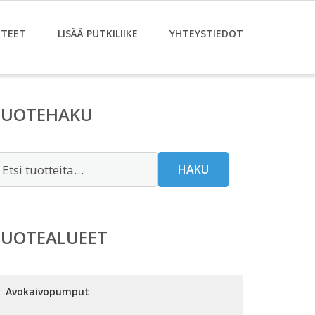
TEET
LISÄÄ PUTKILIIKE
YHTEYSTIEDOT
TUOTEHAKU
tsi:
HAKU
TUOTEALUEET
Avokaivopumput