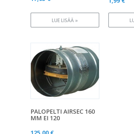
1,99
€
LUE LISÄÄ »
L
PALOPELTI AIRSEC 160
MM EI 120
125,00
€