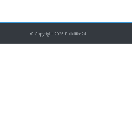
© Copyright 2026
Putkiliike24