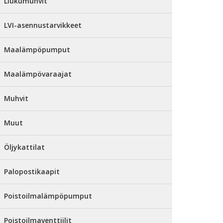
Liukumuhvit
LVI-asennustarvikkeet
Maalämpöpumput
Maalämpövaraajat
Muhvit
Muut
Öljykattilat
Palopostikaapit
Poistoilmalämpöpumput
Poistoilmaventtiilit