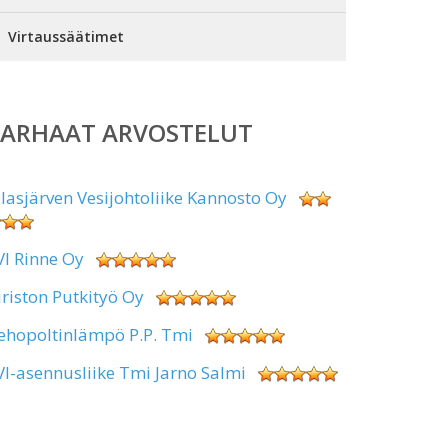
Virtaussäätimet
PARHAAT ARVOSTELUT
alasjärven Vesijohtoliike Kannosto Oy
VI Rinne Oy
iriston Putkityö Oy
ehopoltinlämpö P.P. Tmi
VI-asennusliike Tmi Jarno Salmi