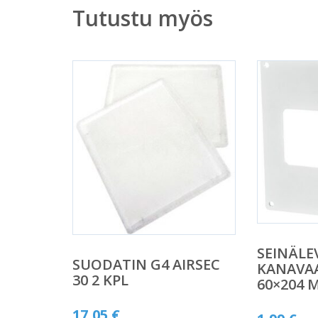
Tutustu myös
SEINÄLEV
SUODATIN G4 AIRSEC
KANAVAA
30 2 KPL
60×204 
17,05
€