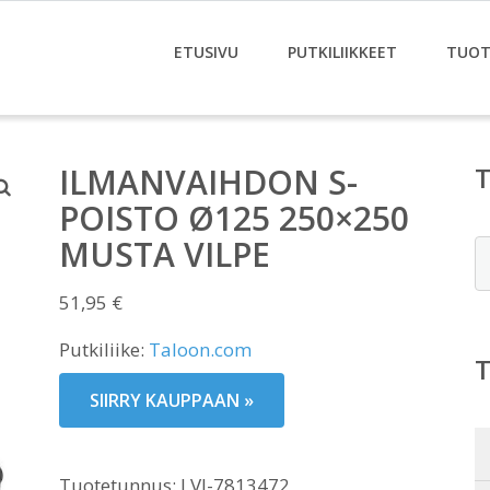
ETUSIVU
PUTKILIIKKEET
TUOT
ILMANVAIHDON S-
POISTO Ø125 250×250
MUSTA VILPE
E
51,95
€
Putkiliike:
Taloon.com
SIIRRY KAUPPAAN »
Tuotetunnus:
LVI-7813472