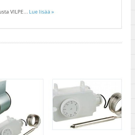
usta VILPE…
Lue lisää »