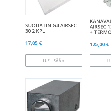
KANAVA
SUODATIN G4 AIRSEC
AIRSEC 1
30 2 KPL
+ TERMO
17,05
€
125,00
€
LUE LISÄÄ »
L