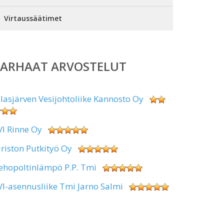
Virtaussäätimet
PARHAAT ARVOSTELUT
alasjärven Vesijohtoliike Kannosto Oy
VI Rinne Oy
iriston Putkityö Oy
ehopoltinlämpö P.P. Tmi
VI-asennusliike Tmi Jarno Salmi