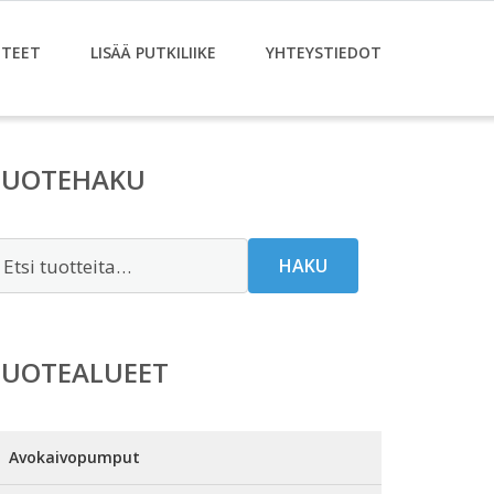
TEET
LISÄÄ PUTKILIIKE
YHTEYSTIEDOT
TUOTEHAKU
tsi:
HAKU
TUOTEALUEET
Avokaivopumput