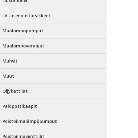
Liukumuhvit
LVI-asennustarvikkeet
Maalämpöpumput
Maalämpövaraajat
Muhvit
Muut
Öljykattilat
Palopostikaapit
Poistoilmalämpöpumput
Poistoilmaventtiilit