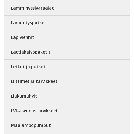
Lämminvesivaraajat
Lämmitysputket
Läpiviennit
Lattiakaivopaketit
Letkut ja putket
Liittimet ja tarvikkeet
Liukumuhvit
LVI-asennustarvikkeet
Maalämpöpumput