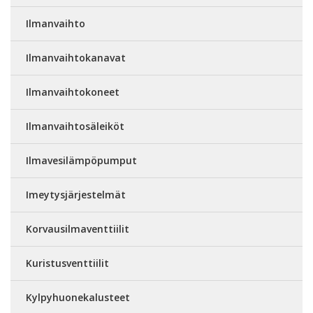
Ilmanvaihto
Ilmanvaihtokanavat
Ilmanvaihtokoneet
Ilmanvaihtosäleiköt
Ilmavesilämpöpumput
Imeytysjärjestelmät
Korvausilmaventtiilit
Kuristusventtiilit
Kylpyhuonekalusteet