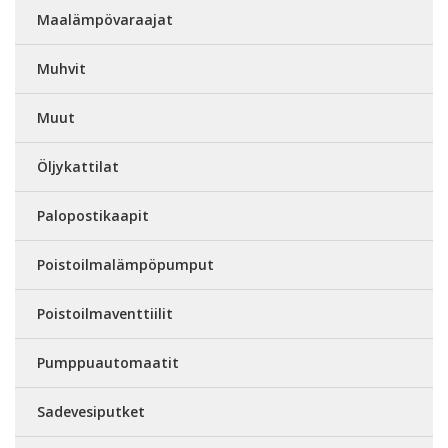
Maalämpövaraajat
Muhvit
Muut
Öljykattilat
Palopostikaapit
Poistoilmalämpöpumput
Poistoilmaventtiilit
Pumppuautomaatit
Sadevesiputket