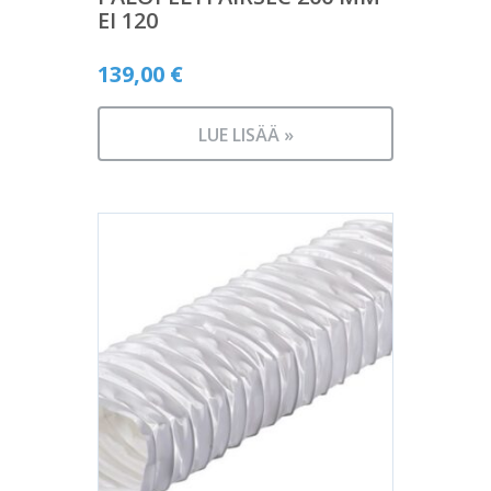
EI 120
139,00
€
LUE LISÄÄ »