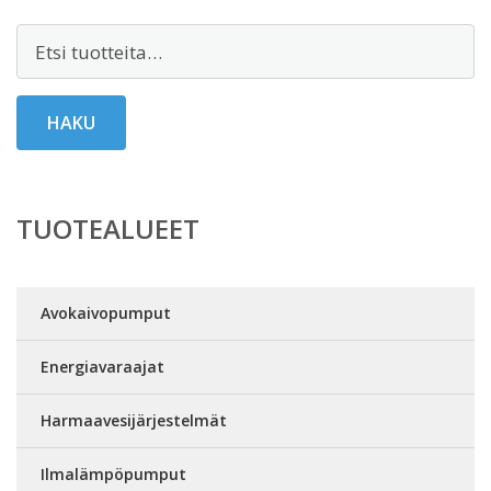
Etsi:
HAKU
TUOTEALUEET
Avokaivopumput
Energiavaraajat
Harmaavesijärjestelmät
Ilmalämpöpumput