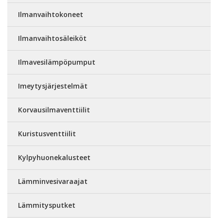
Ilmanvaihtokoneet
Ilmanvaihtosäleiköt
Ilmavesilämpöpumput
Imeytysjärjestelmät
Korvausilmaventtiilit
Kuristusventtiilit
Kylpyhuonekalusteet
Lämminvesivaraajat
Lämmitysputket