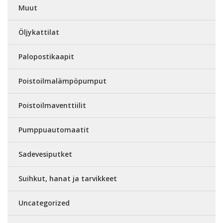
Muut
Öljykattilat
Palopostikaapit
Poistoilmalämpöpumput
Poistoilmaventtiilit
Pumppuautomaatit
Sadevesiputket
Suihkut, hanat ja tarvikkeet
Uncategorized