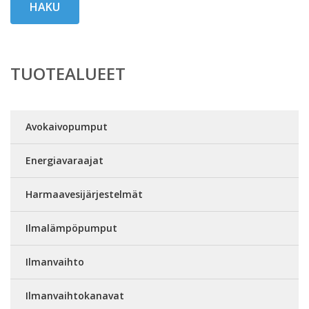
HAKU
TUOTEALUEET
Avokaivopumput
Energiavaraajat
Harmaavesijärjestelmät
Ilmalämpöpumput
Ilmanvaihto
Ilmanvaihtokanavat