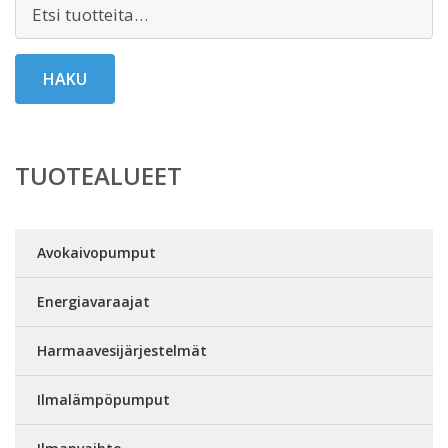
Etsi:
HAKU
TUOTEALUEET
Avokaivopumput
Energiavaraajat
Harmaavesijärjestelmät
Ilmalämpöpumput