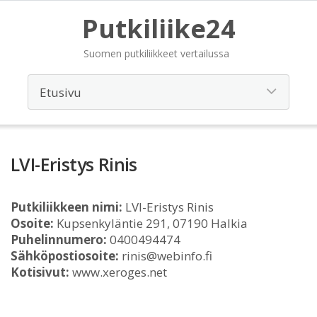
Putkiliike24
Suomen putkiliikkeet vertailussa
LVI-Eristys Rinis
Putkiliikkeen nimi:
LVI-Eristys Rinis
Osoite:
Kupsenkyläntie 291, 07190 Halkia
Puhelinnumero:
0400494474
Sähköpostiosoite:
rinis@webinfo.fi
Kotisivut:
www.xeroges.net