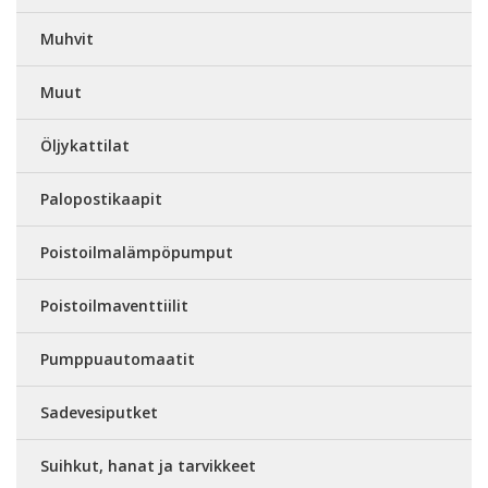
Muhvit
Muut
Öljykattilat
Palopostikaapit
Poistoilmalämpöpumput
Poistoilmaventtiilit
Pumppuautomaatit
Sadevesiputket
Suihkut, hanat ja tarvikkeet