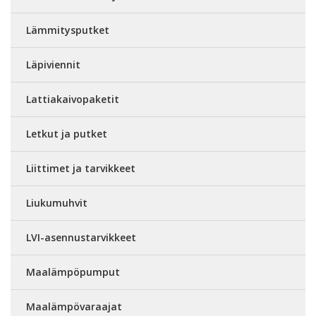
Lämmitysputket
Läpiviennit
Lattiakaivopaketit
Letkut ja putket
Liittimet ja tarvikkeet
Liukumuhvit
LVI-asennustarvikkeet
Maalämpöpumput
Maalämpövaraajat