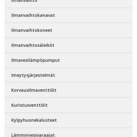
Ilmanvaihto
Ilmanvaihtokanavat
Ilmanvaihtokoneet
Ilmanvaihtosäleiköt
Ilmavesilämpöpumput
Imeytysjärjestelmät
Korvausilmaventtiilit
Kuristusventtiilit
Kylpyhuonekalusteet
Lämminvesivaraajat