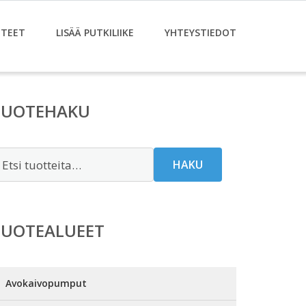
TEET
LISÄÄ PUTKILIIKE
YHTEYSTIEDOT
TUOTEHAKU
tsi:
HAKU
TUOTEALUEET
Avokaivopumput