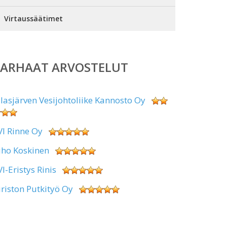
Virtaussäätimet
PARHAAT ARVOSTELUT
alasjärven Vesijohtoliike Kannosto Oy
VI Rinne Oy
uho Koskinen
VI-Eristys Rinis
iriston Putkityö Oy