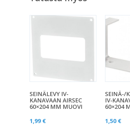
SEINÄLEVY IV-
SEINÄ-/
KANAVAAN AIRSEC
IV-KANA
60×204 MM MUOVI
60×204 
1,99
€
1,50
€