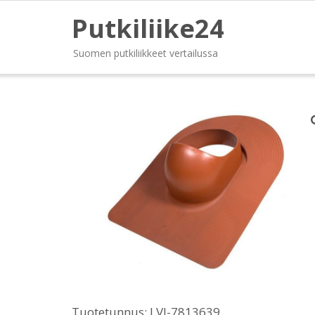
Putkiliike24
Suomen putkiliikkeet vertailussa
Tuotetunnus:
LVI-7813639