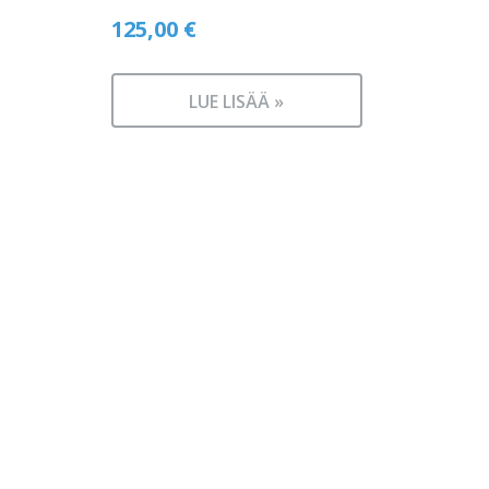
125,00
€
LUE LISÄÄ »