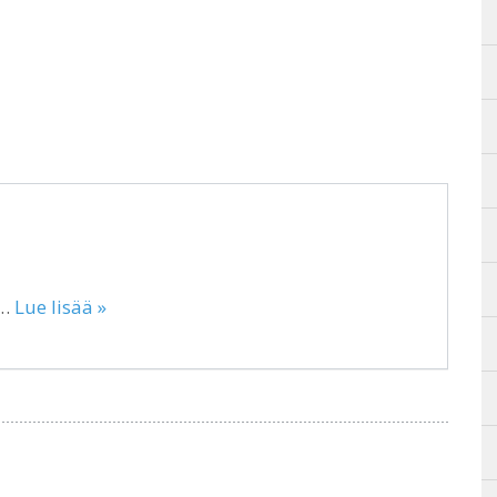
n…
Lue lisää »