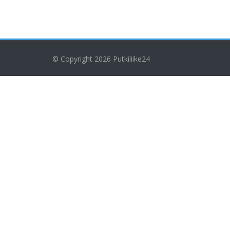
© Copyright 2026
Putkiliike24