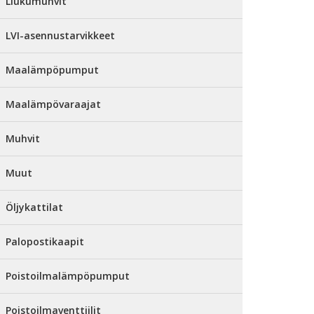
Liukumuhvit
LVI-asennustarvikkeet
Maalämpöpumput
Maalämpövaraajat
Muhvit
Muut
Öljykattilat
Palopostikaapit
Poistoilmalämpöpumput
Poistoilmaventtiilit