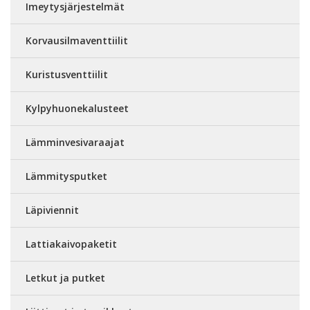
Imeytysjärjestelmät
Korvausilmaventtiilit
Kuristusventtiilit
Kylpyhuonekalusteet
Lämminvesivaraajat
Lämmitysputket
Läpiviennit
Lattiakaivopaketit
Letkut ja putket