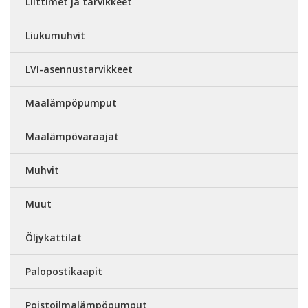
Liittimet ja tarvikkeet
Liukumuhvit
LVI-asennustarvikkeet
Maalämpöpumput
Maalämpövaraajat
Muhvit
Muut
Öljykattilat
Palopostikaapit
Poistoilmalämpöpumput