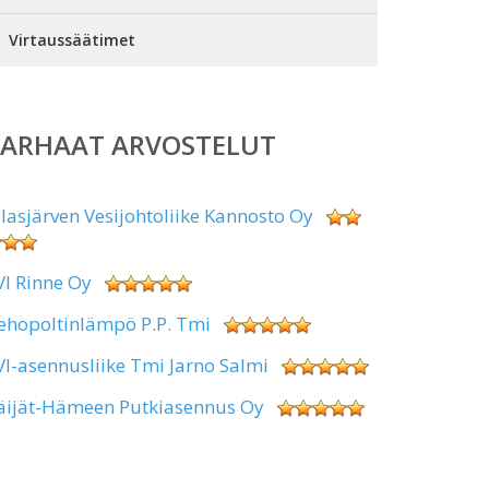
Virtaussäätimet
PARHAAT ARVOSTELUT
alasjärven Vesijohtoliike Kannosto Oy
VI Rinne Oy
ehopoltinlämpö P.P. Tmi
VI-asennusliike Tmi Jarno Salmi
äijät-Hämeen Putkiasennus Oy