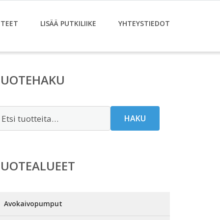
TEET
LISÄÄ PUTKILIIKE
YHTEYSTIEDOT
TUOTEHAKU
tsi:
HAKU
TUOTEALUEET
Avokaivopumput