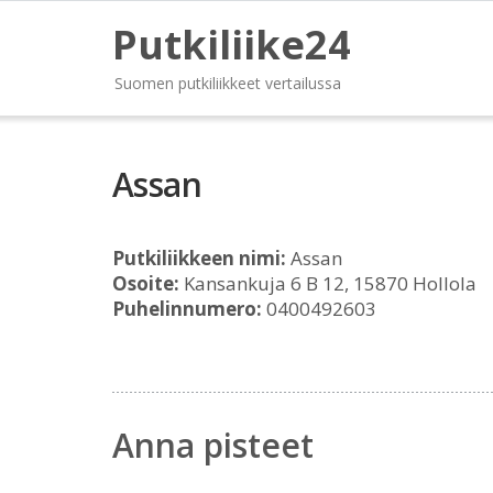
Putkiliike24
Suomen putkiliikkeet vertailussa
Assan
Putkiliikkeen nimi:
Assan
Osoite:
Kansankuja 6 B 12, 15870 Hollola
Puhelinnumero:
0400492603
Anna pisteet