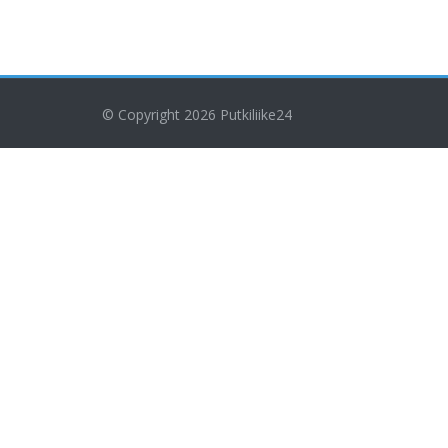
© Copyright 2026
Putkiliike24