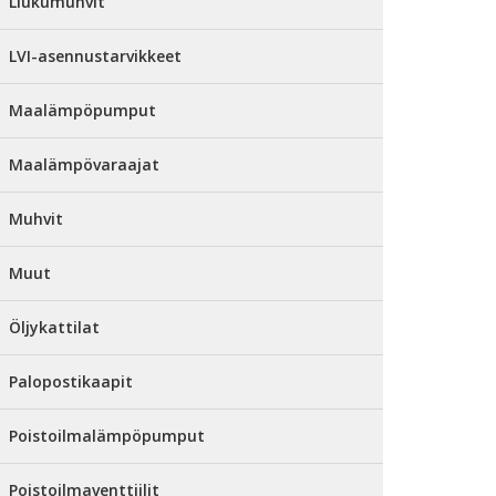
Liukumuhvit
LVI-asennustarvikkeet
Maalämpöpumput
Maalämpövaraajat
Muhvit
Muut
Öljykattilat
Palopostikaapit
Poistoilmalämpöpumput
Poistoilmaventtiilit