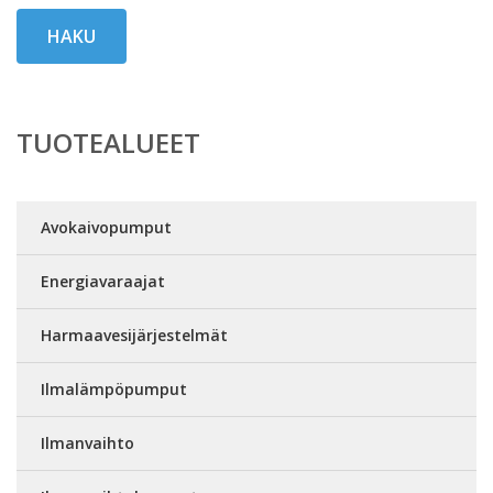
HAKU
TUOTEALUEET
Avokaivopumput
Energiavaraajat
Harmaavesijärjestelmät
Ilmalämpöpumput
Ilmanvaihto