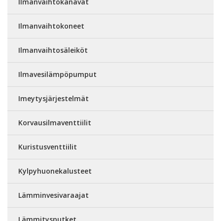
Ilmanvaihtokanavat
Ilmanvaihtokoneet
Ilmanvaihtosäleiköt
Ilmavesilämpöpumput
Imeytysjärjestelmät
Korvausilmaventtiilit
Kuristusventtiilit
Kylpyhuonekalusteet
Lämminvesivaraajat
Lämmitysputket