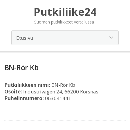
Putkiliike24
Suomen putkiliikkeet vertailussa
BN-Rör Kb
Putkiliikkeen nimi:
BN-Rör Kb
Osoite:
Industrivägen 24, 66200 Korsnäs
Puhelinnumero:
063641441