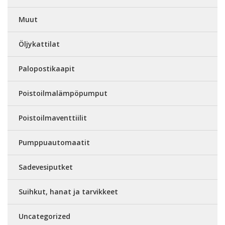
Muut
Öljykattilat
Palopostikaapit
Poistoilmalämpöpumput
Poistoilmaventtiilit
Pumppuautomaatit
Sadevesiputket
Suihkut, hanat ja tarvikkeet
Uncategorized