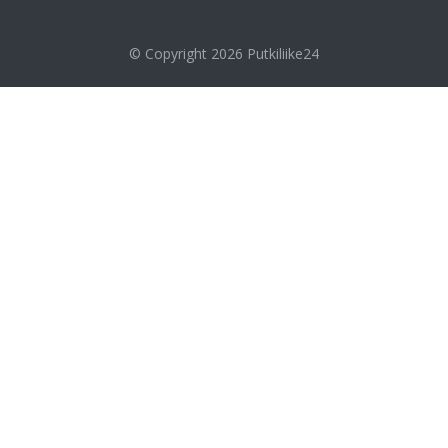
© Copyright 2026
Putkiliike24