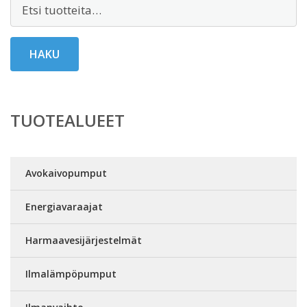
Etsi:
HAKU
TUOTEALUEET
Avokaivopumput
Energiavaraajat
Harmaavesijärjestelmät
Ilmalämpöpumput