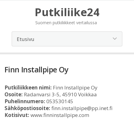
Putkiliike24
Suomen putkiliikkeet vertailussa
Finn Installpipe Oy
Putkiliikkeen nimi:
Finn Installpipe Oy
Osoite:
Radanvarsi 3-5, 45910 Voikkaa
Puhelinnumero:
053530145
Sähköpostiosoite:
finn.installpipe@pp.inet.fi
Kotisivut:
www.finninstallpipe.com