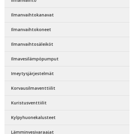
Ilmanvaihto
Ilmanvaihtokanavat
Ilmanvaihtokoneet
Ilmanvaihtosäleiköt
Ilmavesilämpöpumput
Imeytysjärjestelmät
Korvausilmaventtiilit
Kuristusventtiilit
Kylpyhuonekalusteet
Lämminvesivaraajat