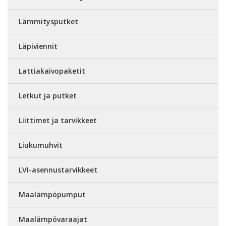
Lämmitysputket
Läpiviennit
Lattiakaivopaketit
Letkut ja putket
Liittimet ja tarvikkeet
Liukumuhvit
LVI-asennustarvikkeet
Maalämpöpumput
Maalämpövaraajat