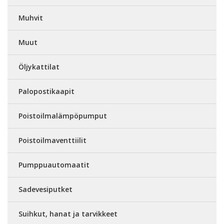
Muhvit
Muut
Öljykattilat
Palopostikaapit
Poistoilmalämpöpumput
Poistoilmaventtiilit
Pumppuautomaatit
Sadevesiputket
Suihkut, hanat ja tarvikkeet