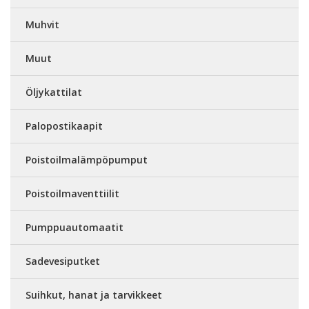
Muhvit
Muut
Öljykattilat
Palopostikaapit
Poistoilmalämpöpumput
Poistoilmaventtiilit
Pumppuautomaatit
Sadevesiputket
Suihkut, hanat ja tarvikkeet