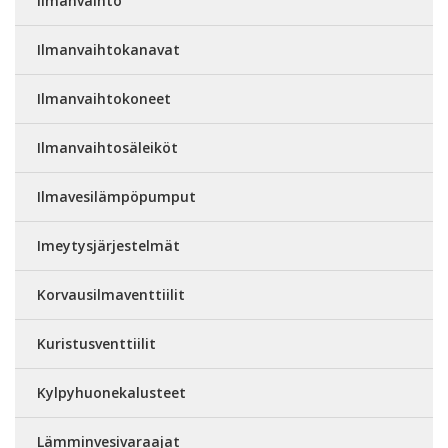
Ilmanvaihto
Ilmanvaihtokanavat
Ilmanvaihtokoneet
Ilmanvaihtosäleiköt
Ilmavesilämpöpumput
Imeytysjärjestelmät
Korvausilmaventtiilit
Kuristusventtiilit
Kylpyhuonekalusteet
Lämminvesivaraajat