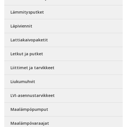
Lämmitysputket
Läpiviennit
Lattiakaivopaketit
Letkut ja putket
Liittimet ja tarvikkeet
Liukumuhvit
LVI-asennustarvikkeet
Maalämpöpumput
Maalämpövaraajat