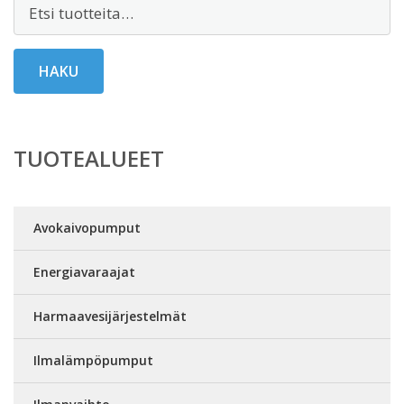
Etsi:
HAKU
TUOTEALUEET
Avokaivopumput
Energiavaraajat
Harmaavesijärjestelmät
Ilmalämpöpumput