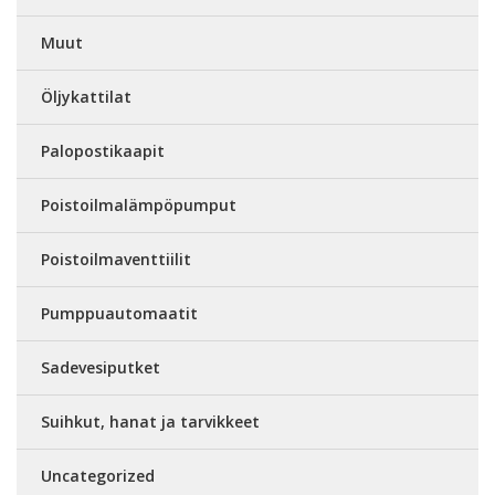
Muut
Öljykattilat
Palopostikaapit
Poistoilmalämpöpumput
Poistoilmaventtiilit
Pumppuautomaatit
Sadevesiputket
Suihkut, hanat ja tarvikkeet
Uncategorized