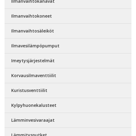
Ilmanvaihtokanavat
Ilmanvaihtokoneet
Ilmanvaihtosäleiköt
Ilmavesilämpöpumput
Imeytysjärjestelmät
Korvausilmaventtiilit
Kuristusventtiilit
Kylpyhuonekalusteet
Lämminvesivaraajat
Lämmitysputket