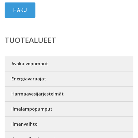
HAKU
TUOTEALUEET
Avokaivopumput
Energiavaraajat
Harmaavesijärjestelmät
Ilmalämpöpumput
Ilmanvaihto