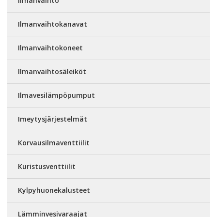
Ilmanvaihto
Ilmanvaihtokanavat
Ilmanvaihtokoneet
Ilmanvaihtosäleiköt
Ilmavesilämpöpumput
Imeytysjärjestelmät
Korvausilmaventtiilit
Kuristusventtiilit
Kylpyhuonekalusteet
Lämminvesivaraajat