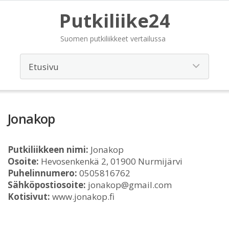
Putkiliike24
Suomen putkiliikkeet vertailussa
Jonakop
Putkiliikkeen nimi:
Jonakop
Osoite:
Hevosenkenkä 2, 01900 Nurmijärvi
Puhelinnumero:
0505816762
Sähköpostiosoite:
jonakop@gmail.com
Kotisivut:
www.jonakop.fi