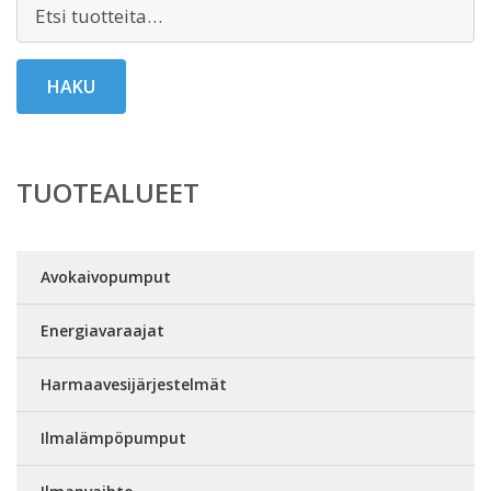
Etsi:
HAKU
TUOTEALUEET
Avokaivopumput
Energiavaraajat
Harmaavesijärjestelmät
Ilmalämpöpumput