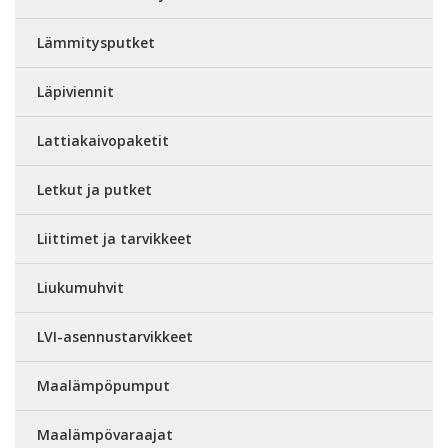
Lämmitysputket
Läpiviennit
Lattiakaivopaketit
Letkut ja putket
Liittimet ja tarvikkeet
Liukumuhvit
LVI-asennustarvikkeet
Maalämpöpumput
Maalämpövaraajat