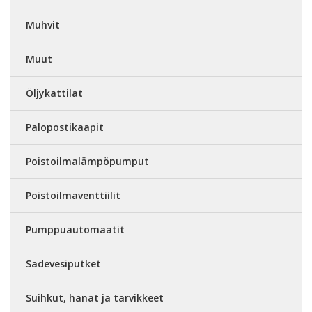
Muhvit
Muut
Öljykattilat
Palopostikaapit
Poistoilmalämpöpumput
Poistoilmaventtiilit
Pumppuautomaatit
Sadevesiputket
Suihkut, hanat ja tarvikkeet