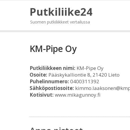
Putkiliike24
Suomen putkiliikkeet vertailussa
KM-Pipe Oy
Putkiliikkeen nimi:
KM-Pipe Oy
Osoite:
Pääskykalliontie 8, 21420 Lieto
Puhelinnumero:
0400311392
Sähköpostiosoite:
kimmo.laaksonen@kmpip
Kotisivut:
www.mikagunnoy.fi