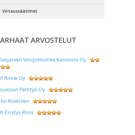
Virtaussäätimet
PARHAAT ARVOSTELUT
alasjärven Vesijohtoliike Kannosto Oy
VI Rinne Oy
ouvolan Peltityö Oy
uho Koskinen
VI-Eristys Rinis