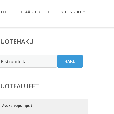
TEET
LISÄÄ PUTKILIIKE
YHTEYSTIEDOT
TUOTEHAKU
tsi:
HAKU
TUOTEALUEET
Avokaivopumput