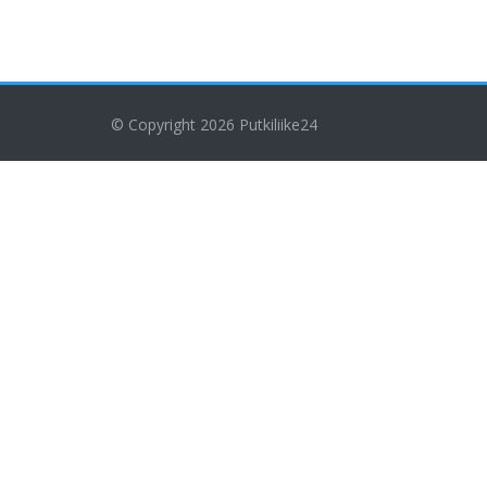
© Copyright 2026
Putkiliike24