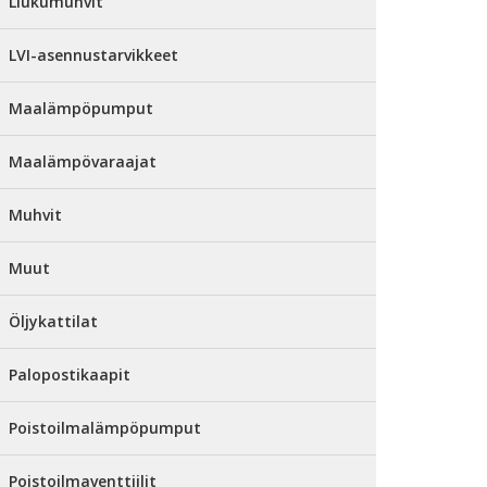
Liukumuhvit
LVI-asennustarvikkeet
Maalämpöpumput
Maalämpövaraajat
Muhvit
Muut
Öljykattilat
Palopostikaapit
Poistoilmalämpöpumput
Poistoilmaventtiilit