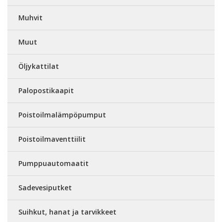
Muhvit
Muut
Öljykattilat
Palopostikaapit
Poistoilmalämpöpumput
Poistoilmaventtiilit
Pumppuautomaatit
Sadevesiputket
Suihkut, hanat ja tarvikkeet