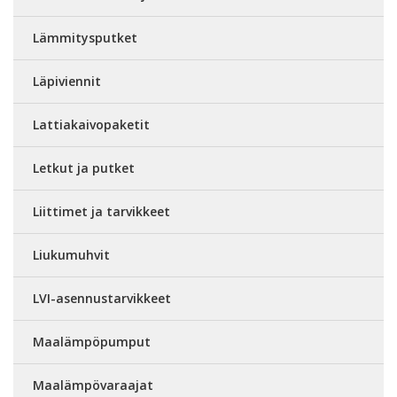
Lämmitysputket
Läpiviennit
Lattiakaivopaketit
Letkut ja putket
Liittimet ja tarvikkeet
Liukumuhvit
LVI-asennustarvikkeet
Maalämpöpumput
Maalämpövaraajat