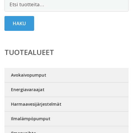
Etsi:
HAKU
TUOTEALUEET
Avokaivopumput
Energiavaraajat
Harmaavesijärjestelmät
Ilmalämpöpumput