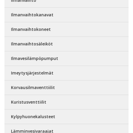
Ilmanvaihto
Ilmanvaihtokanavat
Ilmanvaihtokoneet
Ilmanvaihtosäleiköt
Ilmavesilämpöpumput
Imeytysjärjestelmät
Korvausilmaventtiilit
Kuristusventtiilit
Kylpyhuonekalusteet
Lämminvesivaraajat