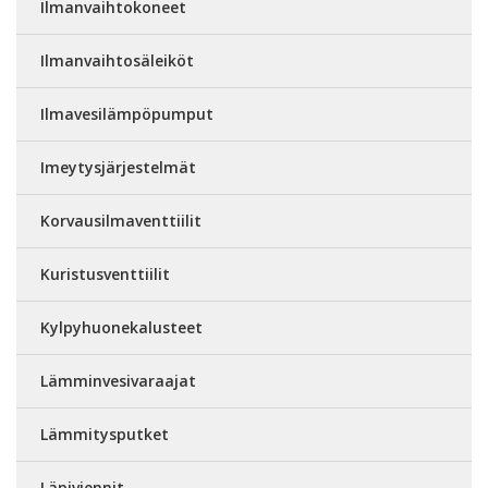
Ilmanvaihtokoneet
Ilmanvaihtosäleiköt
Ilmavesilämpöpumput
Imeytysjärjestelmät
Korvausilmaventtiilit
Kuristusventtiilit
Kylpyhuonekalusteet
Lämminvesivaraajat
Lämmitysputket
Läpiviennit