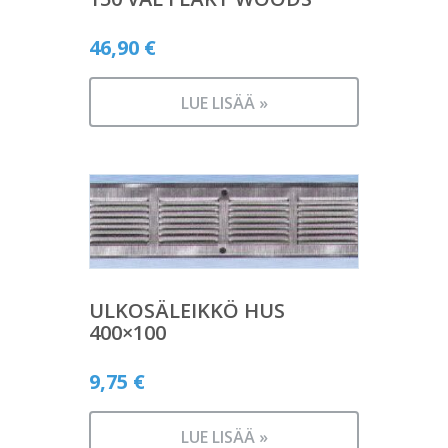
46,90
€
LUE LISÄÄ »
ULKOSÄLEIKKÖ HUS
400×100
9,75
€
LUE LISÄÄ »