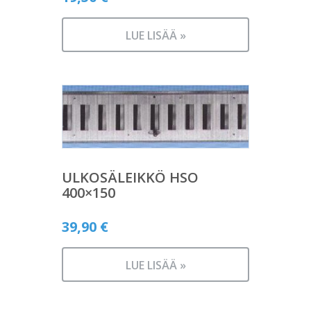
LUE LISÄÄ »
ULKOSÄLEIKKÖ HSO
400×150
39,90
€
LUE LISÄÄ »