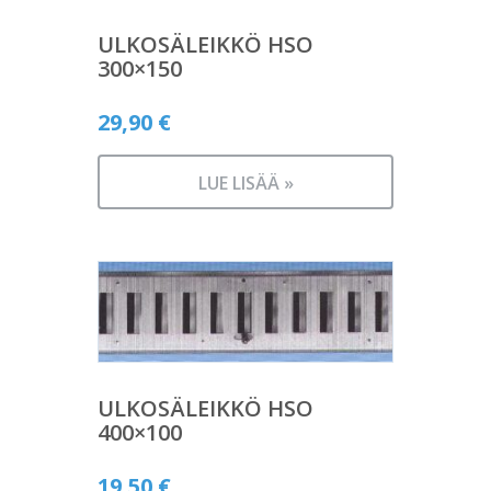
ULKOSÄLEIKKÖ HSO
300×150
29,90
€
LUE LISÄÄ »
ULKOSÄLEIKKÖ HSO
400×100
19,50
€