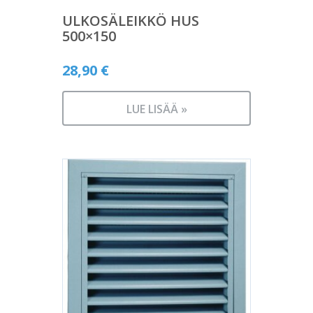
ULKOSÄLEIKKÖ HUS
500×150
28,90
€
LUE LISÄÄ »