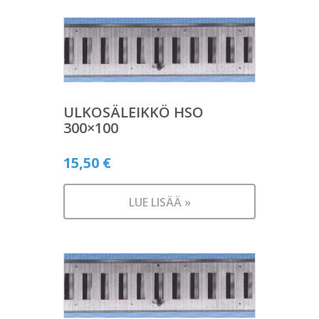
ULKOSÄLEIKKÖ HSO
300×100
15,50
€
LUE LISÄÄ »