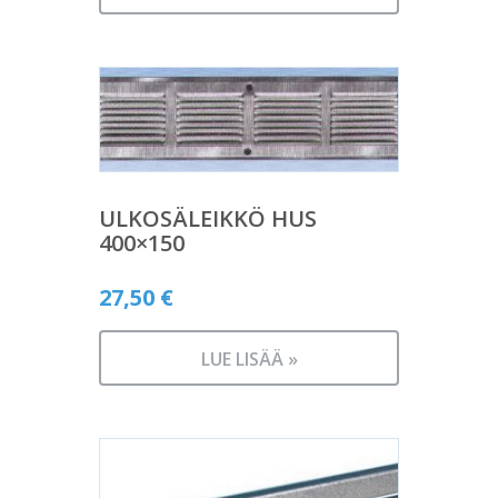
ULKOSÄLEIKKÖ HUS
400×150
27,50
€
LUE LISÄÄ »