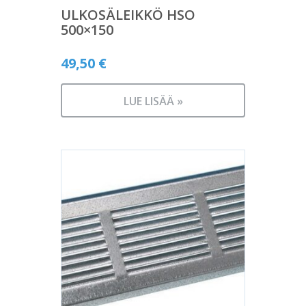
ULKOSÄLEIKKÖ HSO
500×150
49,50
€
LUE LISÄÄ »