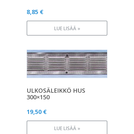
8,85
€
LUE LISÄÄ »
ULKOSÄLEIKKÖ HUS
300×150
19,50
€
LUE LISÄÄ »