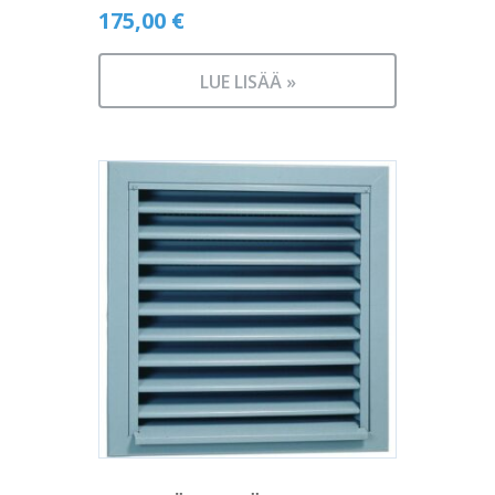
175,00
€
LUE LISÄÄ »