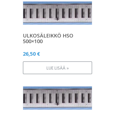
ULKOSÄLEIKKÖ HSO
500×100
26,50
€
LUE LISÄÄ »