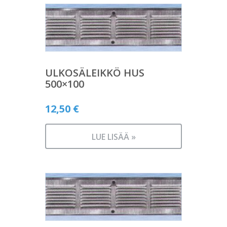
ULKOSÄLEIKKÖ HUS
500×100
12,50
€
LUE LISÄÄ »