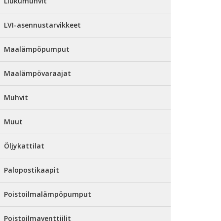
Liukumuhvit
LVI-asennustarvikkeet
Maalämpöpumput
Maalämpövaraajat
Muhvit
Muut
Öljykattilat
Palopostikaapit
Poistoilmalämpöpumput
Poistoilmaventtiilit