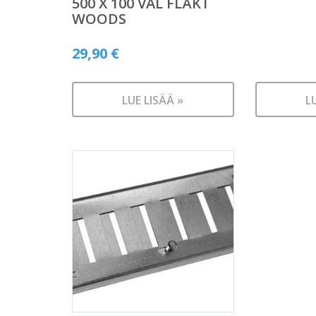
500 X 100 VAL FLÄKT
WOODS
29,90
€
LUE LISÄÄ »
L