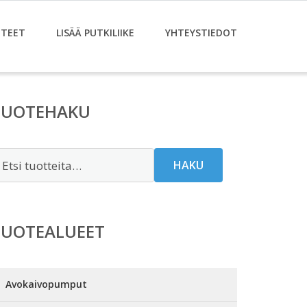
TEET
LISÄÄ PUTKILIIKE
YHTEYSTIEDOT
TUOTEHAKU
tsi:
HAKU
TUOTEALUEET
Avokaivopumput