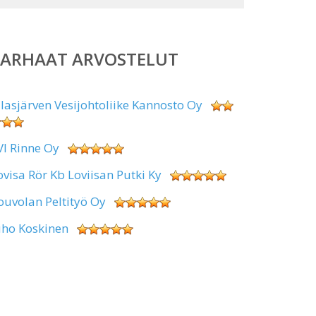
PARHAAT ARVOSTELUT
alasjärven Vesijohtoliike Kannosto Oy
VI Rinne Oy
ovisa Rör Kb Loviisan Putki Ky
ouvolan Peltityö Oy
uho Koskinen