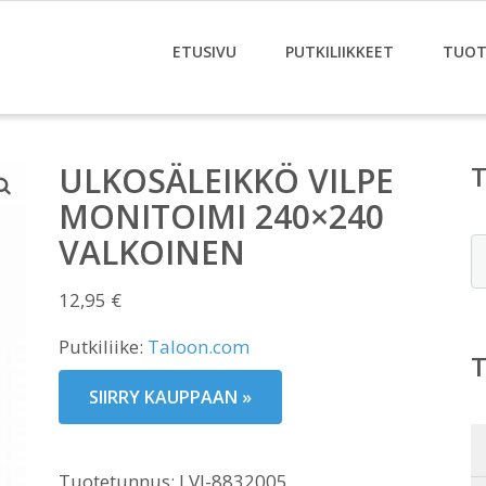
ETUSIVU
PUTKILIIKKEET
TUOT
ULKOSÄLEIKKÖ VILPE
MONITOIMI 240×240
VALKOINEN
E
12,95
€
Putkiliike:
Taloon.com
SIIRRY KAUPPAAN »
Tuotetunnus:
LVI-8832005