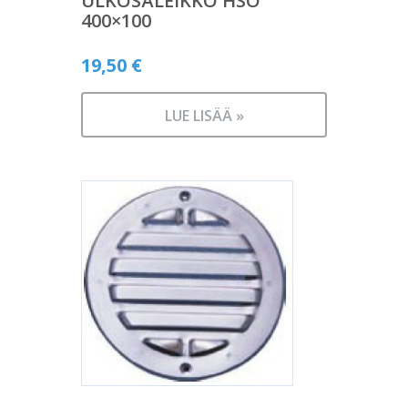
ULKOSÄLEIKKÖ HSO
400×100
19,50
€
LUE LISÄÄ »