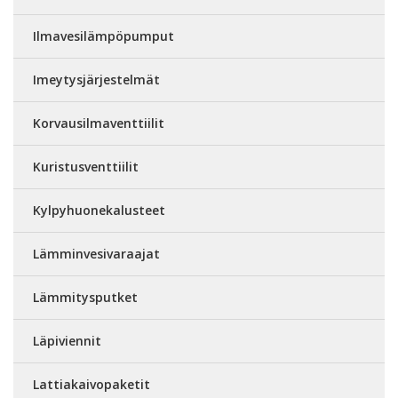
Ilmavesilämpöpumput
Imeytysjärjestelmät
Korvausilmaventtiilit
Kuristusventtiilit
Kylpyhuonekalusteet
Lämminvesivaraajat
Lämmitysputket
Läpiviennit
Lattiakaivopaketit