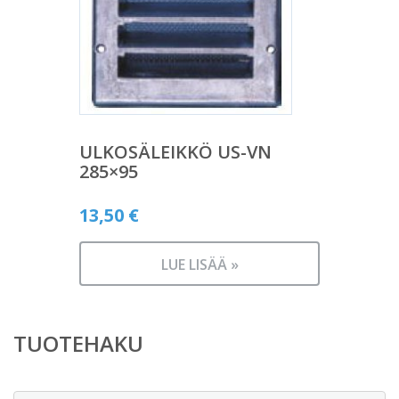
ULKOSÄLEIKKÖ US-VN
285×95
13,50
€
LUE LISÄÄ »
TUOTEHAKU