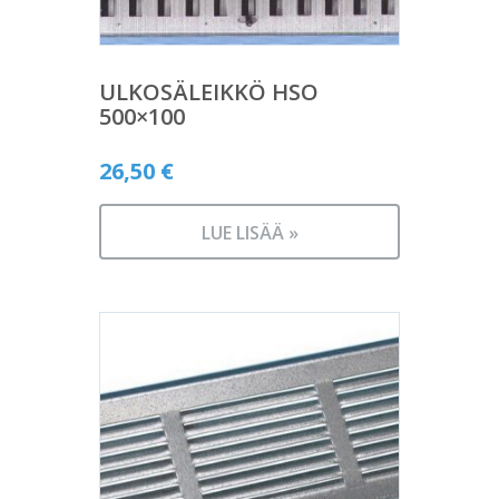
ULKOSÄLEIKKÖ HSO
500×100
26,50
€
LUE LISÄÄ »