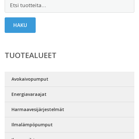
Etsi:
HAKU
TUOTEALUEET
Avokaivopumput
Energiavaraajat
Harmaavesijärjestelmät
Ilmalämpöpumput