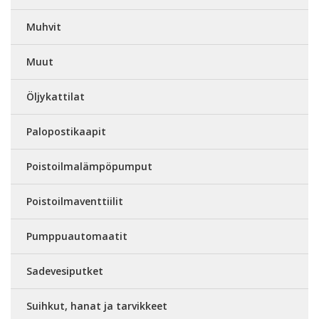
Muhvit
Muut
Öljykattilat
Palopostikaapit
Poistoilmalämpöpumput
Poistoilmaventtiilit
Pumppuautomaatit
Sadevesiputket
Suihkut, hanat ja tarvikkeet