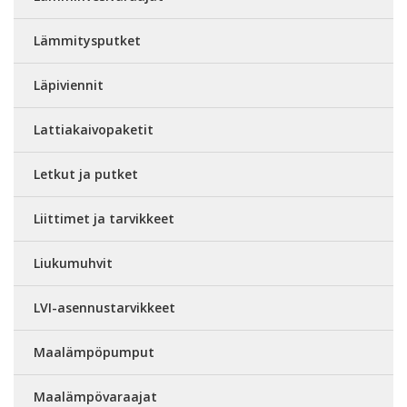
Lämmitysputket
Läpiviennit
Lattiakaivopaketit
Letkut ja putket
Liittimet ja tarvikkeet
Liukumuhvit
LVI-asennustarvikkeet
Maalämpöpumput
Maalämpövaraajat