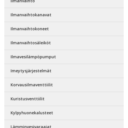
Ilmanvaihto
Ilmanvaihtokanavat
Ilmanvaihtokoneet
Ilmanvaihtosäleiköt
Ilmavesilämpöpumput
Imeytysjärjestelmät
Korvausilmaventtiilit
Kuristusventtiilit
Kylpyhuonekalusteet
Lämminvesivaraajat