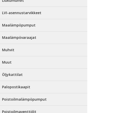
Liukumuhvit
LVI-asennustarvikkeet
Maalämpöpumput
Maalämpövaraajat
Muhvit
Muut
Öljykattilat
Palopostikaapit
Poistoilmalämpöpumput
Poistoilmaventtiilit