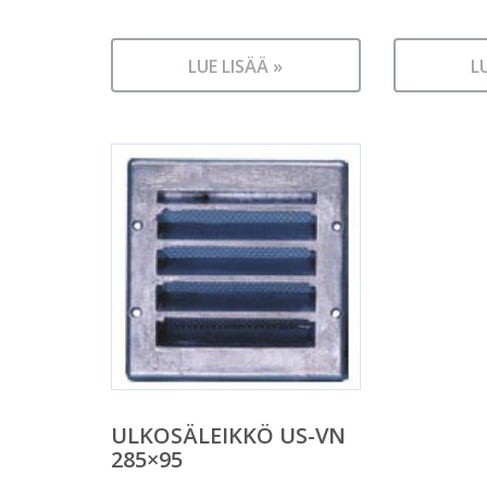
LUE LISÄÄ »
L
ULKOSÄLEIKKÖ US-VN
285×95