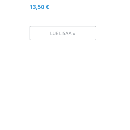
13,50
€
LUE LISÄÄ »