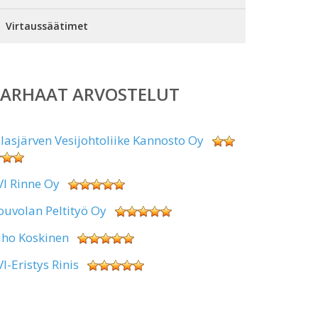
Virtaussäätimet
PARHAAT ARVOSTELUT
alasjärven Vesijohtoliike Kannosto Oy
VI Rinne Oy
ouvolan Peltityö Oy
uho Koskinen
VI-Eristys Rinis