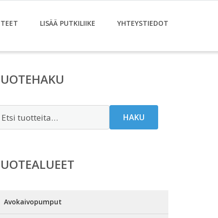
TEET
LISÄÄ PUTKILIIKE
YHTEYSTIEDOT
TUOTEHAKU
tsi:
HAKU
TUOTEALUEET
Avokaivopumput