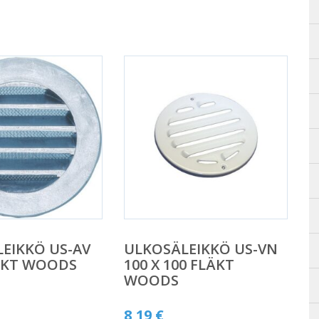
EIKKÖ US-AV
ULKOSÄLEIKKÖ US-VN
LÄKT WOODS
100 X 100 FLÄKT
WOODS
8,19
€