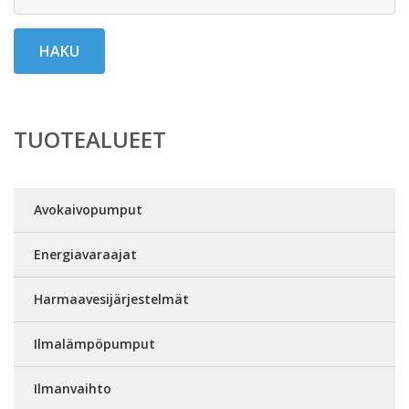
HAKU
TUOTEALUEET
Avokaivopumput
Energiavaraajat
Harmaavesijärjestelmät
Ilmalämpöpumput
Ilmanvaihto