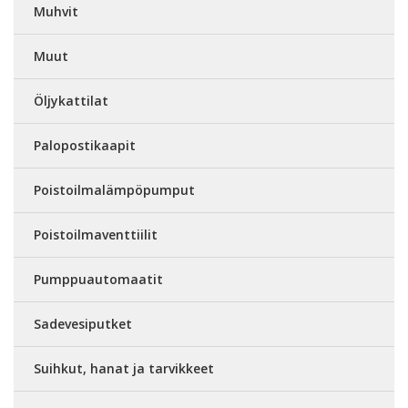
Muhvit
Muut
Öljykattilat
Palopostikaapit
Poistoilmalämpöpumput
Poistoilmaventtiilit
Pumppuautomaatit
Sadevesiputket
Suihkut, hanat ja tarvikkeet