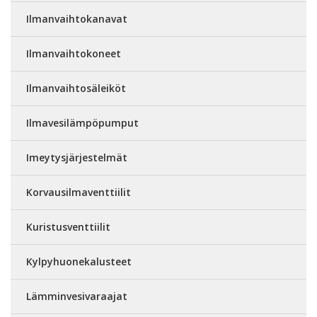
Ilmanvaihtokanavat
Ilmanvaihtokoneet
Ilmanvaihtosäleiköt
Ilmavesilämpöpumput
Imeytysjärjestelmät
Korvausilmaventtiilit
Kuristusventtiilit
Kylpyhuonekalusteet
Lämminvesivaraajat