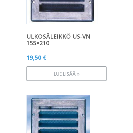
ULKOSÄLEIKKÖ US-VN
155×210
19,50
€
LUE LISÄÄ »