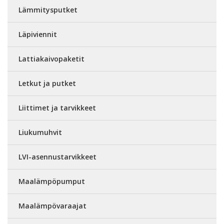
Lämmitysputket
Läpiviennit
Lattiakaivopaketit
Letkut ja putket
Liittimet ja tarvikkeet
Liukumuhvit
LVI-asennustarvikkeet
Maalämpöpumput
Maalämpövaraajat