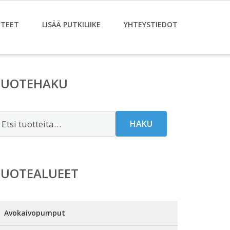
TEET
LISÄÄ PUTKILIIKE
YHTEYSTIEDOT
TUOTEHAKU
tsi:
HAKU
TUOTEALUEET
Avokaivopumput