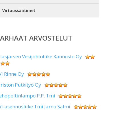
Virtaussäätimet
PARHAAT ARVOSTELUT
alasjärven Vesijohtoliike Kannosto Oy
VI Rinne Oy
iriston Putkityö Oy
ehopoltinlämpö P.P. Tmi
VI-asennusliike Tmi Jarno Salmi