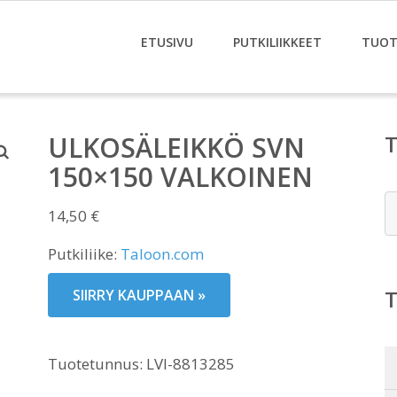
ETUSIVU
PUTKILIIKKEET
TUOT
ULKOSÄLEIKKÖ SVN
150×150 VALKOINEN
E
14,50
€
Putkiliike:
Taloon.com
SIIRRY KAUPPAAN »
Tuotetunnus:
LVI-8813285