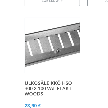
LUE LISÄÄ »
L
ULKOSÄLEIKKÖ HSO
300 X 100 VAL FLÄKT
WOODS
28,90
€