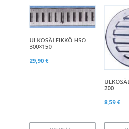
ULKOSÄLEIKKÖ HSO
300×150
29,90
€
ULKOSÄL
200
8,59
€