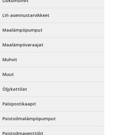
Liukumuhvit
LVI-asennustarvikkeet
Maalämpöpumput
Maalämpövaraajat
Muhvit
Muut
Öljykattilat
Palopostikaapit
Poistoilmalämpöpumput
Poistoilmaventtiilit