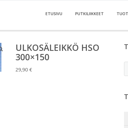
ETUSIVU
PUTKILIIKKEET
TUOT
ULKOSÄLEIKKÖ HSO
300×150
E
29,90
€