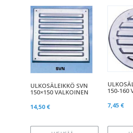
ULKOSÄL
ULKOSÄLEIKKÖ SVN
150-160
150×150 VALKOINEN
7,45
€
14,50
€