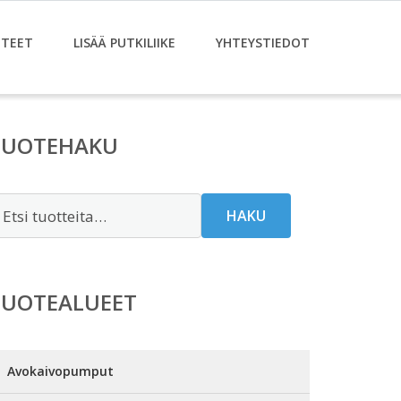
TEET
LISÄÄ PUTKILIIKE
YHTEYSTIEDOT
TUOTEHAKU
tsi:
HAKU
TUOTEALUEET
Avokaivopumput