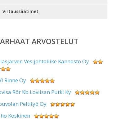
Virtaussäätimet
PARHAAT ARVOSTELUT
alasjärven Vesijohtoliike Kannosto Oy
VI Rinne Oy
ovisa Rör Kb Loviisan Putki Ky
ouvolan Peltityö Oy
uho Koskinen