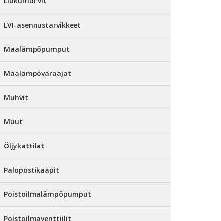
Liukumuhvit
LVI-asennustarvikkeet
Maalämpöpumput
Maalämpövaraajat
Muhvit
Muut
Öljykattilat
Palopostikaapit
Poistoilmalämpöpumput
Poistoilmaventtiilit