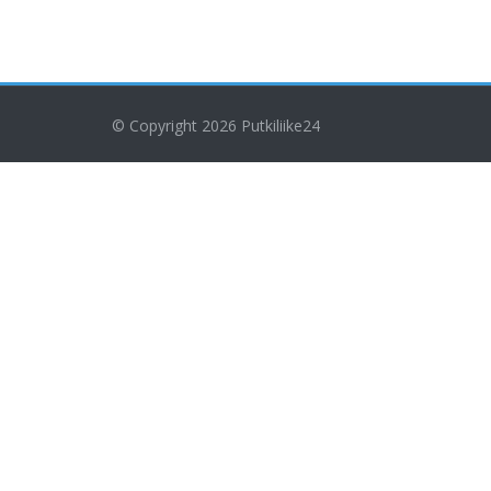
© Copyright 2026
Putkiliike24