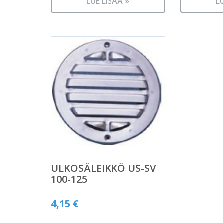
LUE LISÄÄ »
L
ULKOSÄLEIKKÖ US-SV
100-125
4,15
€