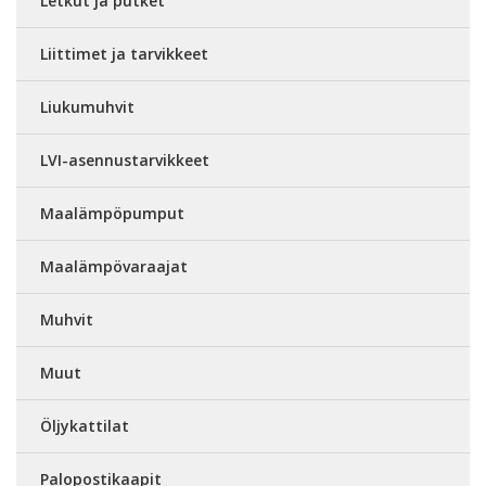
Letkut ja putket
Liittimet ja tarvikkeet
Liukumuhvit
LVI-asennustarvikkeet
Maalämpöpumput
Maalämpövaraajat
Muhvit
Muut
Öljykattilat
Palopostikaapit