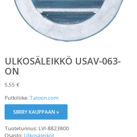
ULKOSÄLEIKKÖ USAV-063-
ON
5,55
€
Putkiliike:
Taloon.com
SIIRRY KAUPPAAN »
Tuotetunnus:
LVI-8823800
Osasto:
Ulkosäleiköt