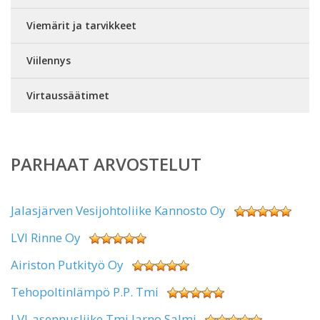
Viemärit ja tarvikkeet
Viilennys
Virtaussäätimet
PARHAAT ARVOSTELUT
Jalasjärven Vesijohtoliike Kannosto Oy
LVI Rinne Oy
Airiston Putkityö Oy
Tehopoltinlämpö P.P. Tmi
LVI-asennusliike Tmi Jarno Salmi