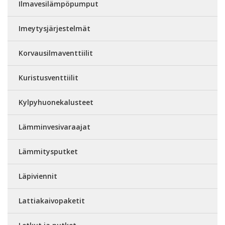
Ilmavesilämpöpumput
Imeytysjärjestelmät
Korvausilmaventtiilit
Kuristusventtiilit
Kylpyhuonekalusteet
Lämminvesivaraajat
Lämmitysputket
Läpiviennit
Lattiakaivopaketit