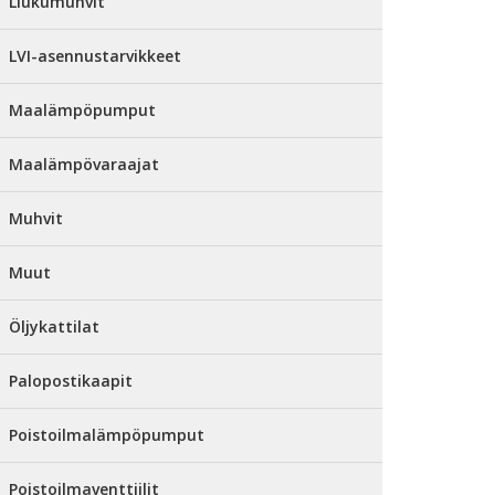
Liukumuhvit
LVI-asennustarvikkeet
Maalämpöpumput
Maalämpövaraajat
Muhvit
Muut
Öljykattilat
Palopostikaapit
Poistoilmalämpöpumput
Poistoilmaventtiilit