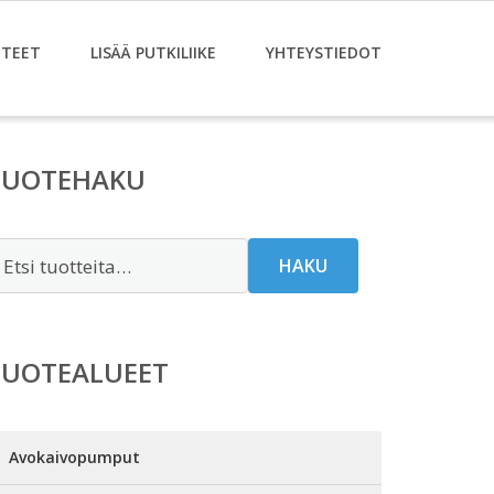
TEET
LISÄÄ PUTKILIIKE
YHTEYSTIEDOT
TUOTEHAKU
tsi:
HAKU
TUOTEALUEET
Avokaivopumput