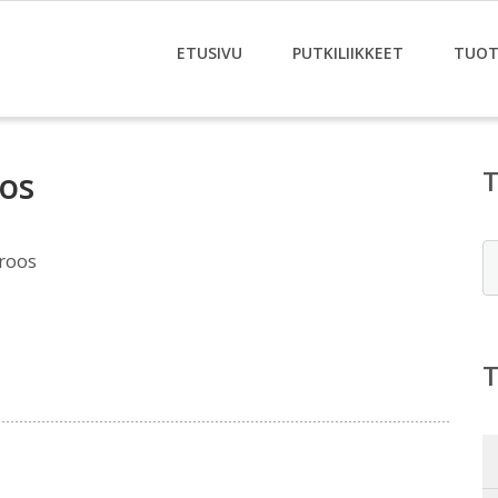
ETUSIVU
PUTKILIIKKEET
TUOT
oos
E
droos