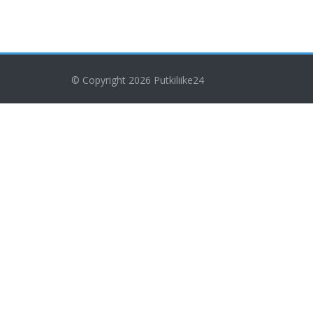
© Copyright 2026
Putkiliike24