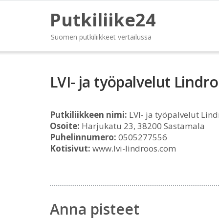
Putkiliike24
Suomen putkiliikkeet vertailussa
LVI- ja työpalvelut Lindr
Putkiliikkeen nimi:
LVI- ja työpalvelut Lin
Osoite:
Harjukatu 23, 38200 Sastamala
Puhelinnumero:
0505277556
Kotisivut:
www.lvi-lindroos.com
Anna pisteet