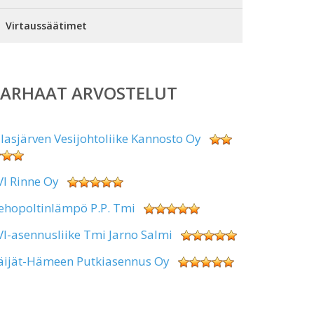
Virtaussäätimet
PARHAAT ARVOSTELUT
alasjärven Vesijohtoliike Kannosto Oy
VI Rinne Oy
ehopoltinlämpö P.P. Tmi
VI-asennusliike Tmi Jarno Salmi
äijät-Hämeen Putkiasennus Oy