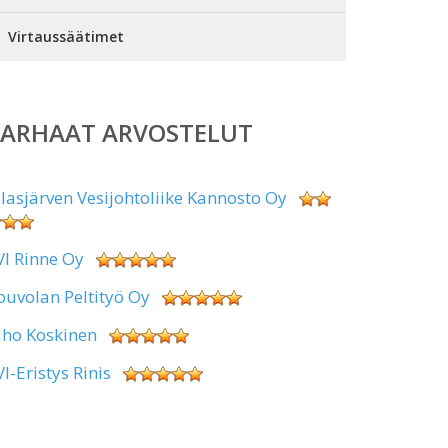
Virtaussäätimet
PARHAAT ARVOSTELUT
alasjärven Vesijohtoliike Kannosto Oy
VI Rinne Oy
ouvolan Peltityö Oy
uho Koskinen
VI-Eristys Rinis