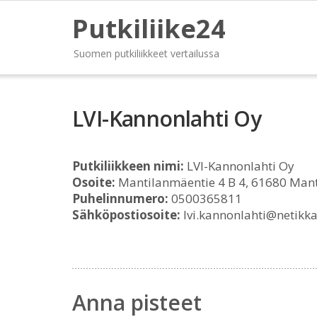
Putkiliike24
Suomen putkiliikkeet vertailussa
LVI-Kannonlahti Oy
Putkiliikkeen nimi:
LVI-Kannonlahti Oy
Osoite:
Mantilanmäentie 4 B 4, 61680 Mant
Puhelinnumero:
0500365811
Sähköpostiosoite:
lvi.kannonlahti@netikka.
Anna pisteet