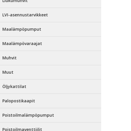
Liukumuhvit
LVI-asennustarvikkeet
Maalämpöpumput
Maalämpövaraajat
Muhvit
Muut
Öljykattilat
Palopostikaapit
Poistoilmalämpöpumput
Poistoilmaventtiilit