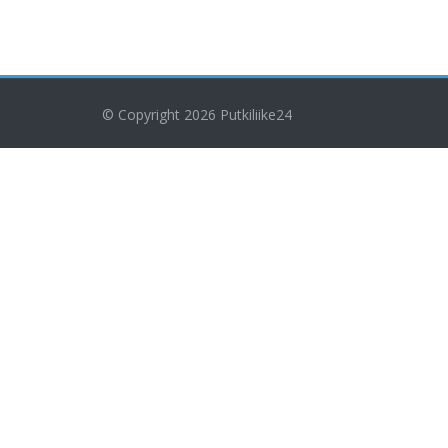
© Copyright 2026
Putkiliike24