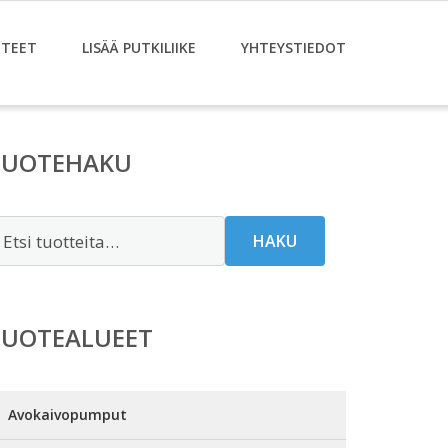
TEET
LISÄÄ PUTKILIIKE
YHTEYSTIEDOT
TUOTEHAKU
tsi:
HAKU
TUOTEALUEET
Avokaivopumput