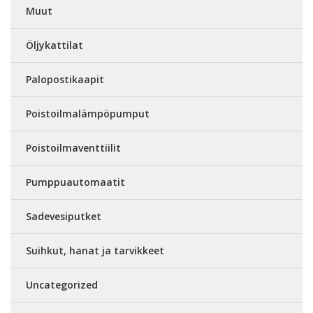
Muut
Öljykattilat
Palopostikaapit
Poistoilmalämpöpumput
Poistoilmaventtiilit
Pumppuautomaatit
Sadevesiputket
Suihkut, hanat ja tarvikkeet
Uncategorized