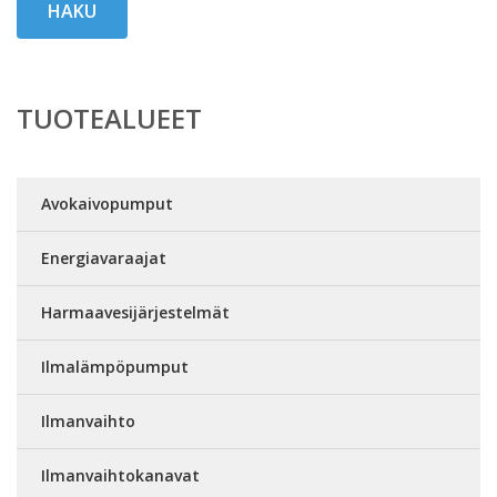
HAKU
TUOTEALUEET
Avokaivopumput
Energiavaraajat
Harmaavesijärjestelmät
Ilmalämpöpumput
Ilmanvaihto
Ilmanvaihtokanavat