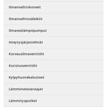
Ilmanvaihtokoneet
Ilmanvaihtosäleiköt
Ilmavesilämpöpumput
Imeytysjärjestelmät
Korvausilmaventtiilit
Kuristusventtiilit
Kylpyhuonekalusteet
Lämminvesivaraajat
Lämmitysputket